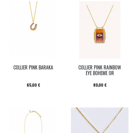
COLLIER PINK BARAKA
COLLIER PINK RAINBOW
EYE BOHEME OR
Prix
Prix
65,00 €
80,00 €