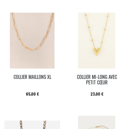
COLLIER MAILLONS XL
COLLIER MI-LONG AVEC
PETIT CŒUR
Prix
Prix
65,00 €
23,00 €