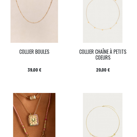
COLLIER BOULES
COLLIER CHAÎNE À PETITS
COEURS
Prix
Prix
39,00 €
20,00 €