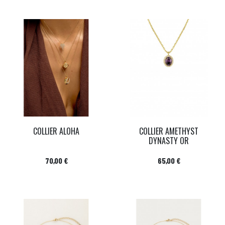
COLLIER ALOHA
COLLIER AMETHYST
DYNASTY OR
Prix
Prix
70,00 €
65,00 €