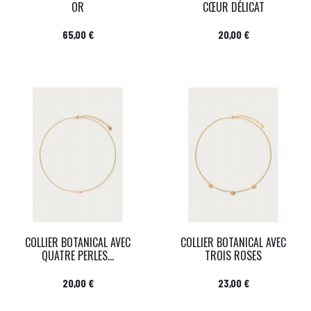
OR
CŒUR DÉLICAT
Prix
Prix
65,00 €
20,00 €
COLLIER BOTANICAL AVEC
COLLIER BOTANICAL AVEC
QUATRE PERLES...
TROIS ROSES
Prix
Prix
20,00 €
23,00 €