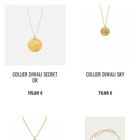
COLLIER DIWALI SECRET
COLLIER DIWALI SKY
OR
Prix
Prix
115,00 €
70,00 €