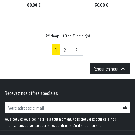
Prix
Prix
80,00 €
30,00 €
Affichage 1-60 de 81 article(s)
1
Suivant
2


Retour en haut
Recevez nos offres spéciales
ok
Vous pouvez vous désinscrire à tout moment. Vous trouverez pour cela nos
informations de contact dans les conditions d'utilisation du site.