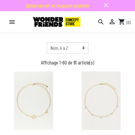
close
Option retrait en magasin gratuite!

shopping_cart


(0)

Affichage 1-60 de 81 article(s)