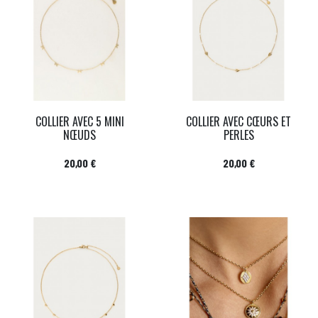
COLLIER AVEC 5 MINI
COLLIER AVEC CŒURS ET
NŒUDS
PERLES
Prix
Prix
20,00 €
20,00 €