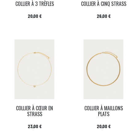
COLLIER À 3 TRÈFLES
COLLIER À CINQ STRASS
Prix
Prix
20,00 €
26,00 €
COLLIER À CŒUR EN
COLLIER À MAILLONS
STRASS
PLATS
Prix
Prix
23,00 €
20,00 €