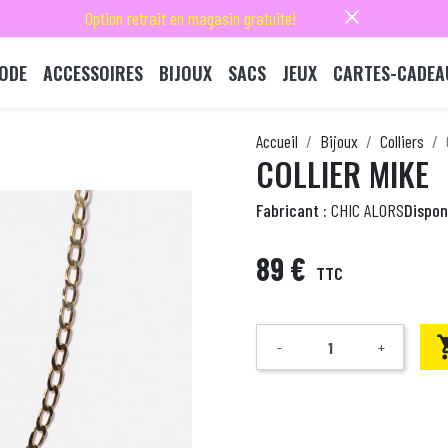
close
Option retrait en magasin gratuite!
ODE
ACCESSOIRES
BIJOUX
SACS
JEUX
CARTES-CADEA
Accueil
Bijoux
Colliers
COLLIER MIKE
Fabricant :
CHIC ALORS
Disponi
89 €
TTC
-
+
Quantité