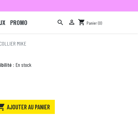
UX
PROMO

shopping_cart

Panier
(0)

COLLIER MIKE
bilité :
En stock

AJOUTER AU PANIER