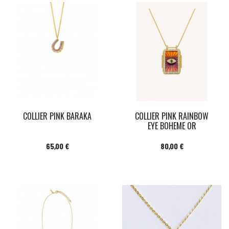
COLLIER PINK BARAKA
COLLIER PINK RAINBOW
EYE BOHEME OR
Prix
Prix
65,00 €
80,00 €