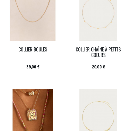
COLLIER BOULES
COLLIER CHAÎNE À PETITS
COEURS
Prix
Prix
39,00 €
20,00 €