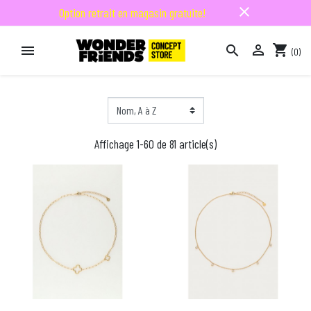
close
Option retrait en magasin gratuite!

shopping_cart


(0)

Affichage 1-60 de 81 article(s)