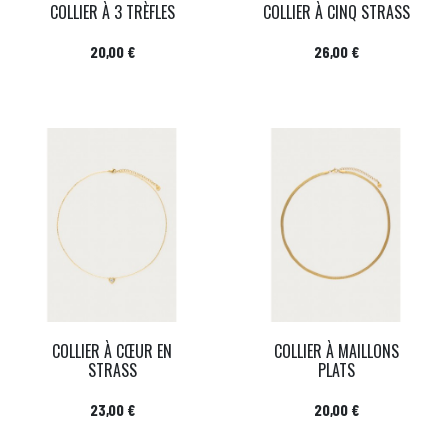
COLLIER À 3 TRÈFLES
COLLIER À CINQ STRASS
Prix
Prix
20,00 €
26,00 €
COLLIER À CŒUR EN
COLLIER À MAILLONS
STRASS
PLATS
Prix
Prix
23,00 €
20,00 €