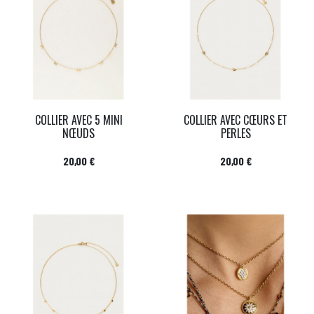
COLLIER AVEC 5 MINI
COLLIER AVEC CŒURS ET
NŒUDS
PERLES
Prix
Prix
20,00 €
20,00 €