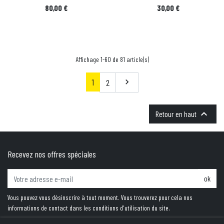
Prix
Prix
80,00 €
30,00 €
Affichage 1-60 de 81 article(s)
1
Suivant
2


Retour en haut
Recevez nos offres spéciales
ok
Vous pouvez vous désinscrire à tout moment. Vous trouverez pour cela nos
informations de contact dans les conditions d'utilisation du site.