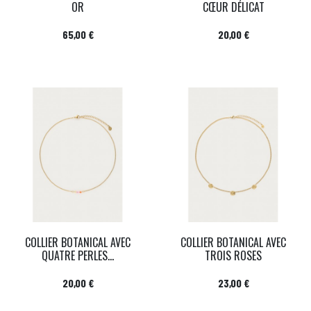
OR
CŒUR DÉLICAT
Prix
Prix
65,00 €
20,00 €
COLLIER BOTANICAL AVEC
COLLIER BOTANICAL AVEC
QUATRE PERLES...
TROIS ROSES
Prix
Prix
20,00 €
23,00 €