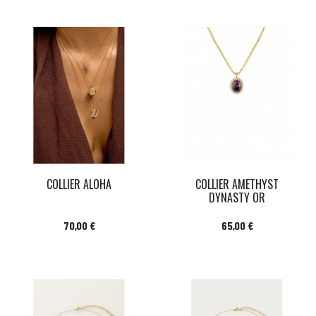
COLLIER ALOHA
COLLIER AMETHYST
DYNASTY OR
Prix
Prix
70,00 €
65,00 €