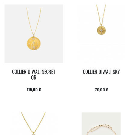
COLLIER DIWALI SECRET
COLLIER DIWALI SKY
OR
Prix
Prix
115,00 €
70,00 €