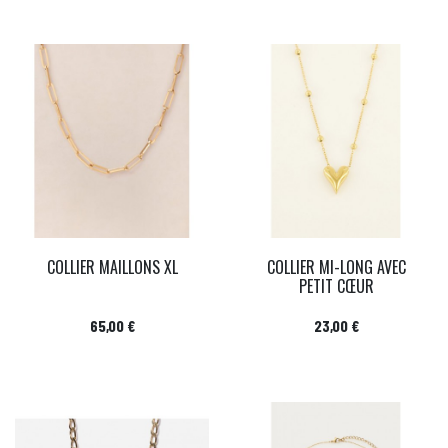
COLLIER MAILLONS XL
COLLIER MI-LONG AVEC
PETIT CŒUR
Prix
Prix
65,00 €
23,00 €