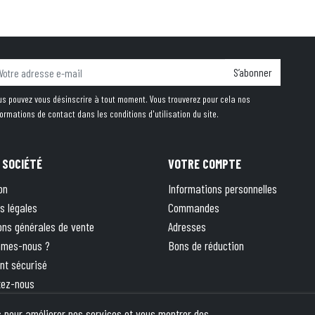
S’abonner
us pouvez vous désinscrire à tout moment. Vous trouverez pour cela nos
formations de contact dans les conditions d'utilisation du site.
 SOCIÉTÉ
VOTRE COMPTE
on
Informations personnelles
s légales
Commandes
ons générales de vente
Adresses
mmes-nous ?
Bons de réduction
nt sécurisé
tez-nous
 site
rs pour améliorer nos services et vous montrer des