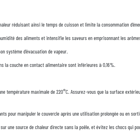
 chaleur réduisant ainsi le temps de cuisson et limite la consommation d’éne
humidité des aliments et intensifie les saveurs en emprisonnant les arômes 
 son système d’évacuation de vapeur.
ns la couche en contact alimentaire sont inférieures à 0,16%.
'à une température maximale de 220°C. Assurez-vous que la surface extérieu
nts pour manipuler le couvercle après une utilisation prolongée ou en sorti
 sur une source de chaleur directe sans la poêle, et évitez les chocs qui p