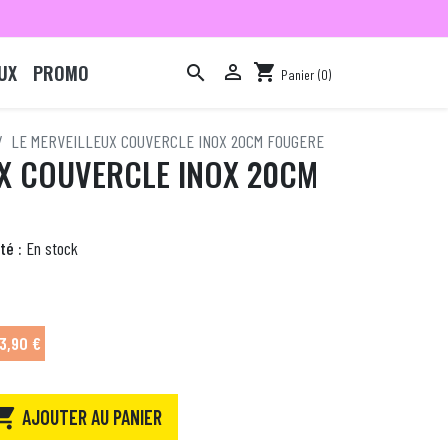
UX
PROMO

shopping_cart

Panier
(0)

LE MERVEILLEUX COUVERCLE INOX 20CM FOUGERE
UX COUVERCLE INOX 20CM
té :
En stock
3,90 €

AJOUTER AU PANIER