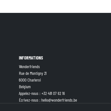
INFORMATIONS
Wonderfriends
Rue de Montigny 21
6000 Charleroi
Belgium
Appelez-nous :
+32 491 07 62 16
Écrivez-nous :
hello@wonderfriends.be
TVA : BE 0833.787.551 | Compte ING BE49