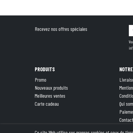
Recevez nos offres spéciales
Vo
in
PRODUITS
NOTRE
Promo
Livrais
Nouveaux produits
Mention
Meilleures ventes
Conditi
Carte cadeau
Qui so
Paieme
Contac
Plan du
Ce site Web utilise ses propres cookies et ceux de tie