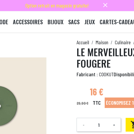
close
Option retrait en magasin gratuite!
ODE
ACCESSOIRES
BIJOUX
SACS
JEUX
CARTES-CADEA
Accueil
Maison
Culinaire
LE MERVEILLE
FOUGERE
Fabricant :
COOKUT
Disponibili
16 €
TTC
ÉCONOMISEZ 1
29,90 €
-
+
Quantité