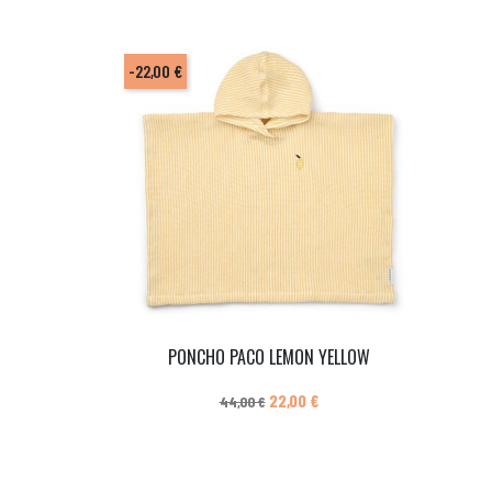
-22,00 €
PONCHO PACO LEMON YELLOW
Prix de base
Prix
22,00 €
44,00 €