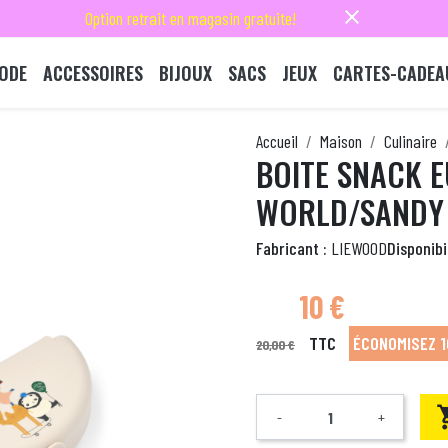
close
Option retrait en magasin gratuite!
ODE
ACCESSOIRES
BIJOUX
SACS
JEUX
CARTES-CADEA
Accueil
Maison
Culinaire
BOITE SNACK 
WORLD/SANDY
Fabricant :
LIEWOOD
Disponibil
10 €
TTC
ÉCONOMISEZ 1
20,00 €
-
+
Quantité