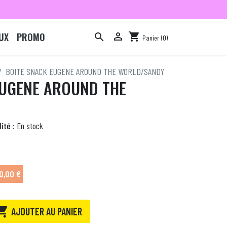
UX
PROMO

shopping_cart

Panier
(0)

BOITE SNACK EUGENE AROUND THE WORLD/SANDY
EUGENE AROUND THE
ité :
En stock
0,00 €

AJOUTER AU PANIER