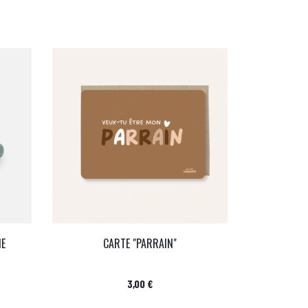
NE
CARTE "PARRAIN"
Prix
3,00 €