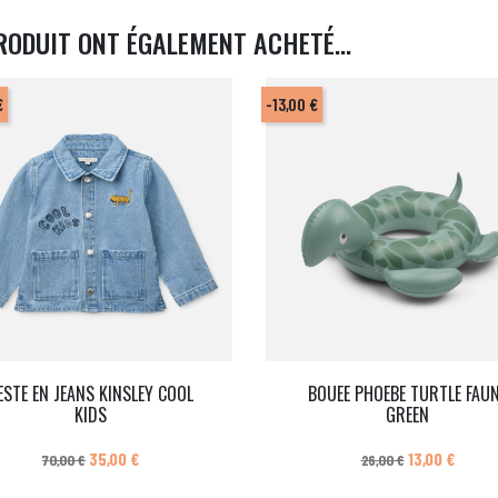
RODUIT ONT ÉGALEMENT ACHETÉ...
€
-13,00 €
ESTE EN JEANS KINSLEY COOL
BOUEE PHOEBE TURTLE FAU
KIDS
GREEN
Prix de base
Prix
Prix de base
Prix
35,00 €
13,00 €
70,00 €
26,00 €