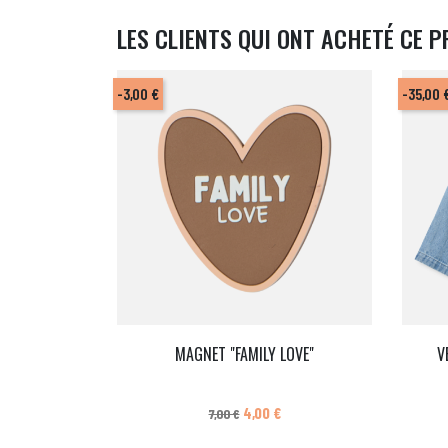
LES CLIENTS QUI ONT ACHETÉ CE P
-3,00 €
-35,00 
MAGNET "FAMILY LOVE"
V
Prix de base
Prix
4,00 €
7,00 €