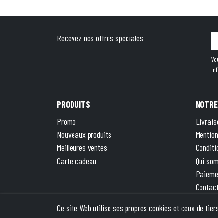
Recevez nos offres spéciales
Vo
in
PRODUITS
NOTRE
Promo
Livrais
Nouveaux produits
Mention
Meilleures ventes
Conditi
Carte cadeau
Qui so
Paieme
Contac
Plan du
Ce site Web utilise ses propres cookies et ceux de tie
La bout