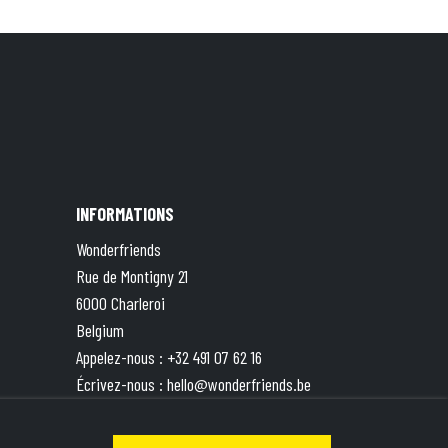
INFORMATIONS
Wonderfriends
Rue de Montigny 21
6000 Charleroi
Belgium
Appelez-nous :
+32 491 07 62 16
Écrivez-nous :
hello@wonderfriends.be
TVA : BE 0833.787.551 | Compte ING BE49
3630 8527 5871