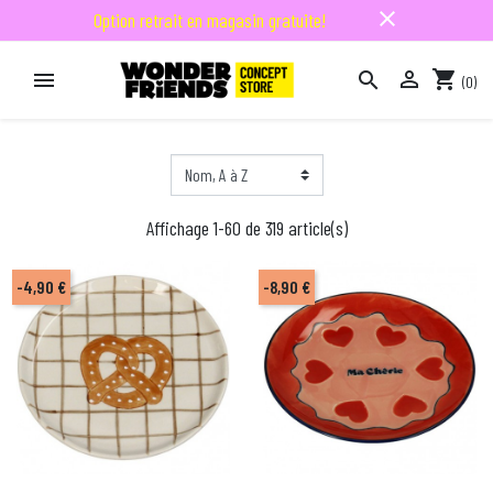
close
Option retrait en magasin gratuite!

shopping_cart


(0)

Affichage 1-60 de 319 article(s)
-4,90 €
-8,90 €