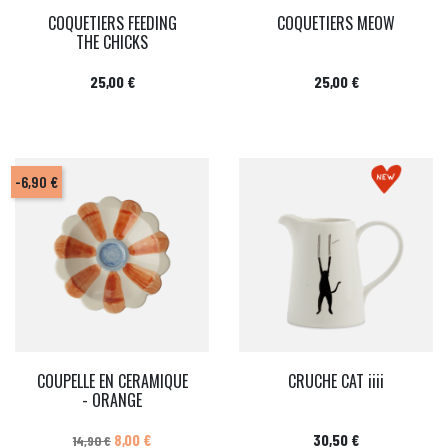
COQUETIERS FEEDING
COQUETIERS MEOW
THE CHICKS
Prix
Prix
25,00 €
25,00 €
-6,90 €
COUPELLE EN CERAMIQUE
CRUCHE CAT iiii
- ORANGE
Prix de base
Prix
Prix
8,00 €
30,50 €
14,90 €