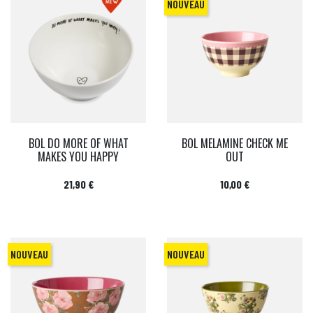
NOUVEAU
BOL DO MORE OF WHAT
BOL MELAMINE CHECK ME
MAKES YOU HAPPY
OUT
Prix
Prix
21,90 €
10,00 €
NOUVEAU
NOUVEAU