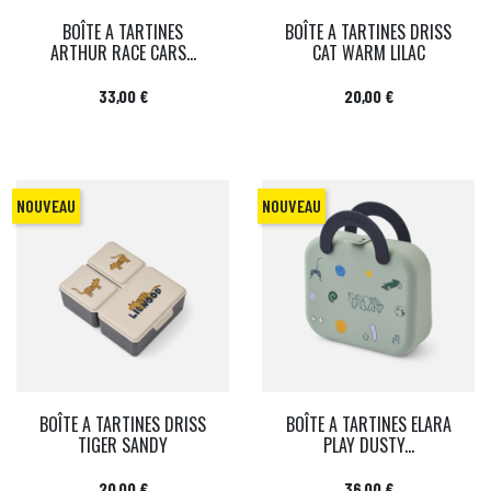
BOÎTE A TARTINES
BOÎTE A TARTINES DRISS
ARTHUR RACE CARS...
CAT WARM LILAC
Prix
Prix
33,00 €
20,00 €
NOUVEAU
NOUVEAU
BOÎTE A TARTINES DRISS
BOÎTE A TARTINES ELARA
TIGER SANDY
PLAY DUSTY...
Prix
Prix
20,00 €
36,00 €