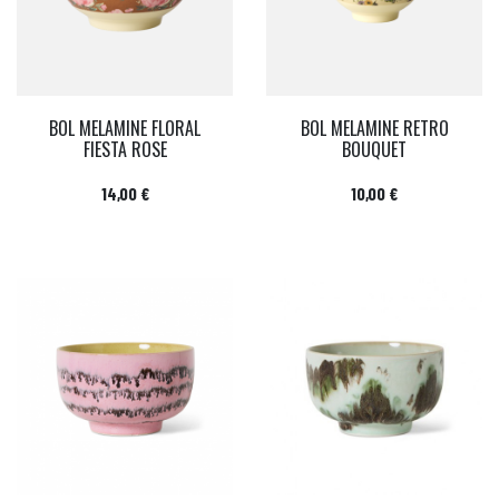
BOL MELAMINE FLORAL
BOL MELAMINE RETRO
FIESTA ROSE
BOUQUET
Prix
Prix
14,00 €
10,00 €