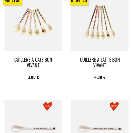
NOUVEAU
NOUVEAU
CUILLERE A CAFE BON
CUILLERE A LATTE BON
VIVANT
VIVANT
Prix
Prix
3,00 €
4,00 €