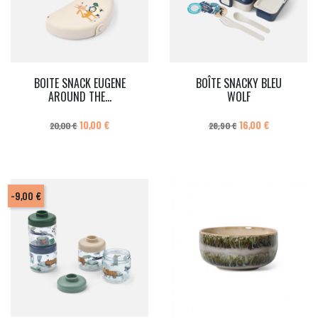
BOITE SNACK EUGENE
BOÎTE SNACKY BLEU
AROUND THE...
WOLF
Prix de base
Prix
Prix de base
Prix
10,00 €
16,00 €
20,00 €
28,90 €
-9,00 €