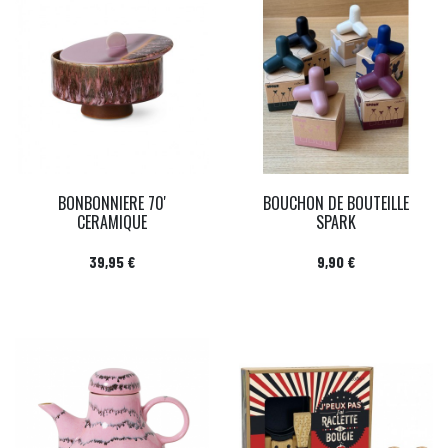
BONBONNIERE 70'
BOUCHON DE BOUTEILLE
CERAMIQUE
SPARK
Prix
Prix
39,95 €
9,90 €