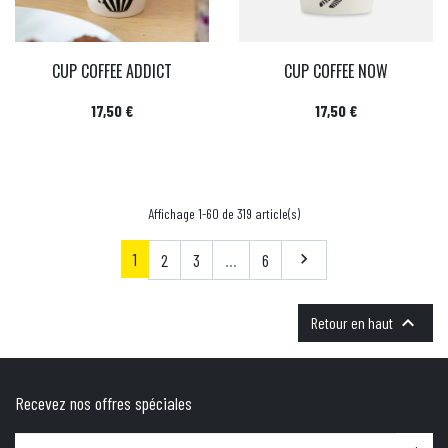
CUP COFFEE ADDICT
CUP COFFEE NOW
Prix
Prix
17,50 €
17,50 €
Affichage 1-60 de 319 article(s)
1
Suivant
2
3
…
6


Retour en haut
Recevez nos offres spéciales