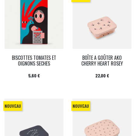
BISCOTTES TOMATES ET
BOÎTE A GOÛTER AKO
OIGNONS SECHES
CHERRY HEART ROSEY
Prix
Prix
5,60 €
22,00 €
NOUVEAU
NOUVEAU