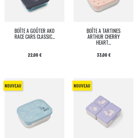
BOÎTE A GOÛTER AKO
BOÎTE A TARTINES
RACE CARS CLASSIC...
ARTHUR CHERRY
HEART...
Prix
Prix
22,00 €
33,00 €
NOUVEAU
NOUVEAU