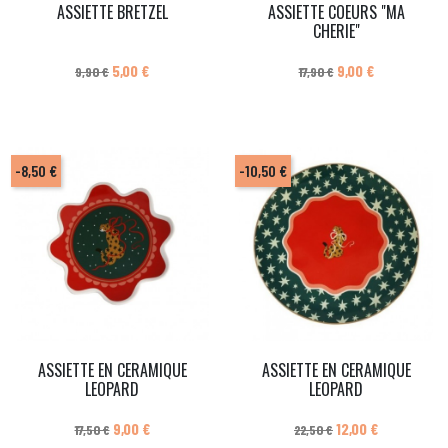
ASSIETTE BRETZEL
ASSIETTE COEURS "MA
CHERIE"
Prix de base
Prix
Prix de base
Prix
5,00 €
9,00 €
9,90 €
17,90 €
-8,50 €
-10,50 €
ASSIETTE EN CERAMIQUE
ASSIETTE EN CERAMIQUE
LEOPARD
LEOPARD
Prix de base
Prix
Prix de base
Prix
9,00 €
12,00 €
17,50 €
22,50 €