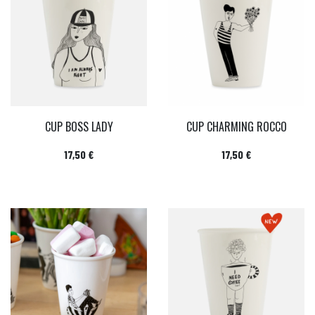
CUP BOSS LADY
CUP CHARMING ROCCO
Prix
Prix
17,50 €
17,50 €