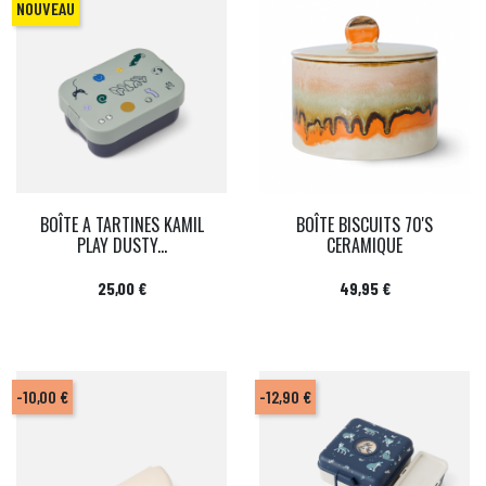
NOUVEAU
BOÎTE A TARTINES KAMIL
BOÎTE BISCUITS 70'S
PLAY DUSTY...
CERAMIQUE
Prix
Prix
25,00 €
49,95 €
-10,00 €
-12,90 €