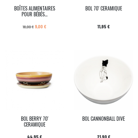
BOÎTES ALIMENTAIRES
BOL 70' CERAMIQUE
POUR BÉBÉS...
Prix de base
Prix
Prix
9,00 €
11,95 €
18,00 €
BOL BERRY 70'
BOL CANNONBALL DIVE
CERAMIQUE
Prix
Prix
44,95 €
21,90 €