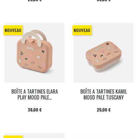
NOUVEAU
NOUVEAU
BOÎTE A TARTINES ELARA
BOÎTE A TARTINES KAMIL
PLAY MOOD PALE...
MOOD PALE TUSCANY
Prix
Prix
36,00 €
25,00 €