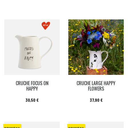
CRUCHE FOCUS ON
CRUCHE LARGE HAPPY
HAPPY
FLOWERS
Prix
Prix
30,50 €
37,90 €