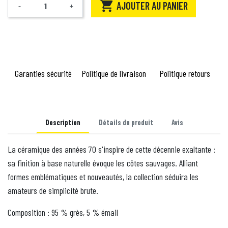

AJOUTER AU PANIER
-
+
Quantité
Garanties sécurité
Politique de livraison
Politique retours
Description
Détails du produit
Avis
La céramique des années 70 s'inspire de cette décennie exaltante :
sa finition à base naturelle évoque les côtes sauvages. Alliant
formes emblématiques et nouveautés, la collection séduira les
amateurs de simplicité brute.
Composition : 95 % grès, 5 % émail