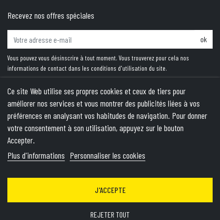
Recevez nos offres spéciales
ok
Vous pouvez vous désinscrire à tout moment. Vous trouverez pour cela nos
informations de contact dans les conditions d'utilisation du site.
Ce site Web utilise ses propres cookies et ceux de tiers pour
améliorer nos services et vous montrer des publicités liées à vos
PRODUITS
préférences en analysant vos habitudes de navigation. Pour donner
votre consentement à son utilisation, appuyez sur le bouton
NOTRE SOCIÉTÉ
Accepter.
VOTRE COMPTE
Plus d'informations
Personnaliser les cookies
INFORMATIONS
J'ACCEPTE
© 2026 - Theme by Wepika
- This site is protected by reCAPTCHA
and the Google
Privacy Policy
&
Terms of Service
apply
REJETER TOUT