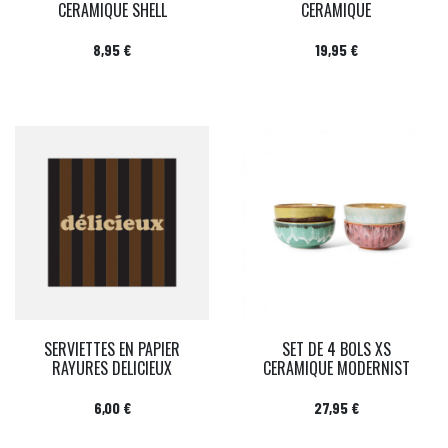
CERAMIQUE SHELL
CERAMIQUE
Prix
Prix
8,95 €
19,95 €
SERVIETTES EN PAPIER
SET DE 4 BOLS XS
RAYURES DELICIEUX
CERAMIQUE MODERNIST
Prix
Prix
6,00 €
27,95 €