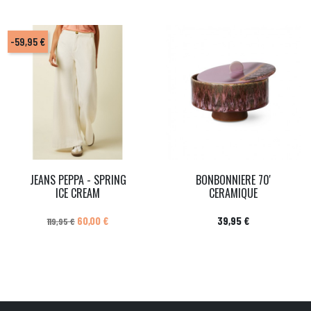
-59,95 €
JEANS PEPPA - SPRING
BONBONNIERE 70'
ICE CREAM
CERAMIQUE
Prix de base
Prix
Prix
60,00 €
39,95 €
119,95 €