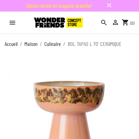
close
Option retrait en magasin gratuite!

shopping_cart


(0)

Accueil
Maison
Culinaire
BOL TAPAS L 70' CERAMIQUE