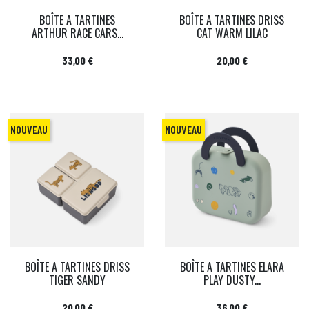
BOÎTE A TARTINES
BOÎTE A TARTINES DRISS
ARTHUR RACE CARS...
CAT WARM LILAC
Prix
Prix
33,00 €
20,00 €
NOUVEAU
NOUVEAU
BOÎTE A TARTINES DRISS
BOÎTE A TARTINES ELARA
TIGER SANDY
PLAY DUSTY...
Prix
Prix
20,00 €
36,00 €