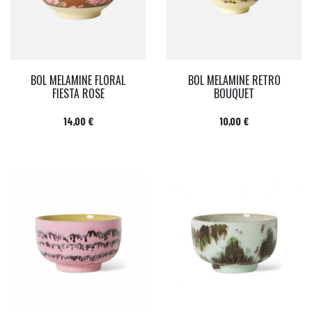
BOL MELAMINE FLORAL
BOL MELAMINE RETRO
FIESTA ROSE
BOUQUET
Prix
Prix
14,00 €
10,00 €