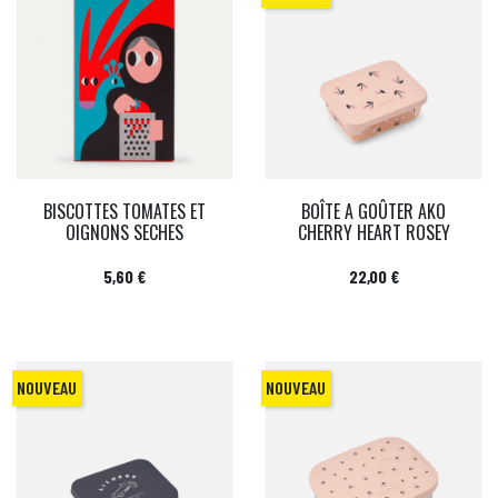
BISCOTTES TOMATES ET
BOÎTE A GOÛTER AKO
OIGNONS SECHES
CHERRY HEART ROSEY
Prix
Prix
5,60 €
22,00 €
NOUVEAU
NOUVEAU