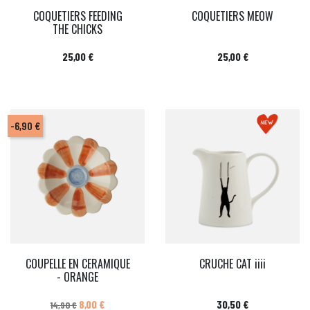
COQUETIERS FEEDING
COQUETIERS MEOW
THE CHICKS
Prix
Prix
25,00 €
25,00 €
-6,90 €
COUPELLE EN CERAMIQUE
CRUCHE CAT iiii
- ORANGE
Prix de base
Prix
Prix
8,00 €
30,50 €
14,90 €