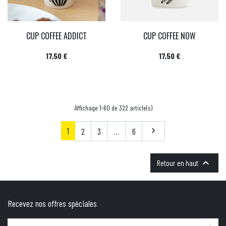
CUP COFFEE ADDICT
CUP COFFEE NOW
Prix
Prix
17,50 €
17,50 €
Affichage 1-60 de 322 article(s)
1
Suivant
2
3
…
6


Retour en haut
Recevez nos offres spéciales