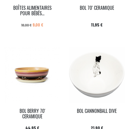
BOÎTES ALIMENTAIRES
BOL 70' CERAMIQUE
POUR BÉBÉS...
Prix de base
Prix
Prix
9,00 €
11,95 €
18,00 €
BOL BERRY 70'
BOL CANNONBALL DIVE
CERAMIQUE
Prix
Prix
44,95 €
21,90 €