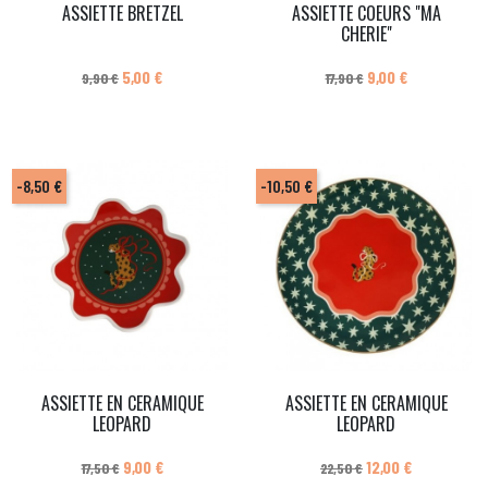
ASSIETTE BRETZEL
ASSIETTE COEURS "MA
CHERIE"
Prix de base
Prix
Prix de base
Prix
5,00 €
9,00 €
9,90 €
17,90 €
-8,50 €
-10,50 €
ASSIETTE EN CERAMIQUE
ASSIETTE EN CERAMIQUE
LEOPARD
LEOPARD
Prix de base
Prix
Prix de base
Prix
9,00 €
12,00 €
17,50 €
22,50 €