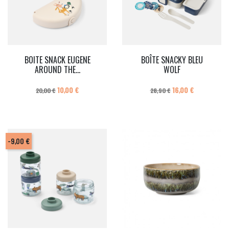
BOITE SNACK EUGENE
BOÎTE SNACKY BLEU
AROUND THE...
WOLF
Prix de base
Prix
Prix de base
Prix
10,00 €
16,00 €
20,00 €
28,90 €
-9,00 €