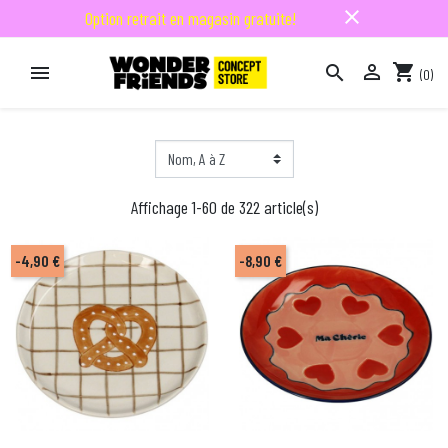
close
Option retrait en magasin gratuite!

shopping_cart


(0)

Affichage 1-60 de 322 article(s)
-4,90 €
-8,90 €