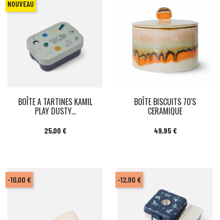
NOUVEAU
BOÎTE A TARTINES KAMIL
BOÎTE BISCUITS 70'S
PLAY DUSTY...
CERAMIQUE
Prix
Prix
25,00 €
49,95 €
-10,00 €
-12,90 €