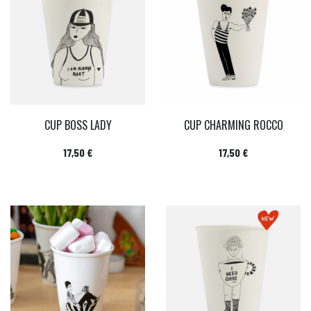
CUP BOSS LADY
CUP CHARMING ROCCO
Prix
Prix
17,50 €
17,50 €