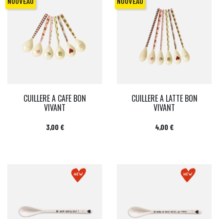
NOUVEAU
NOUVEAU
CUILLERE A CAFE BON
CUILLERE A LATTE BON
VIVANT
VIVANT
Prix
Prix
3,00 €
4,00 €