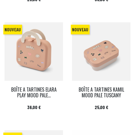
NOUVEAU
NOUVEAU
BOÎTE A TARTINES ELARA
BOÎTE A TARTINES KAMIL
PLAY MOOD PALE...
MOOD PALE TUSCANY
Prix
Prix
36,00 €
25,00 €