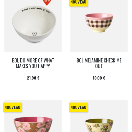
NOUVEAU
BOL DO MORE OF WHAT
BOL MELAMINE CHECK ME
MAKES YOU HAPPY
OUT
Prix
Prix
21,90 €
10,00 €
NOUVEAU
NOUVEAU