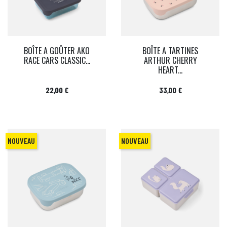
BOÎTE A GOÛTER AKO
BOÎTE A TARTINES
RACE CARS CLASSIC...
ARTHUR CHERRY
HEART...
Prix
Prix
22,00 €
33,00 €
NOUVEAU
NOUVEAU