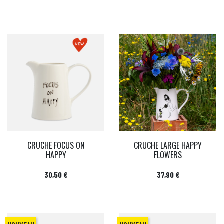
CRUCHE FOCUS ON
CRUCHE LARGE HAPPY
HAPPY
FLOWERS
Prix
Prix
30,50 €
37,90 €