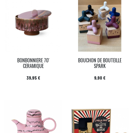
BONBONNIERE 70'
BOUCHON DE BOUTEILLE
CERAMIQUE
SPARK
Prix
Prix
39,95 €
9,90 €