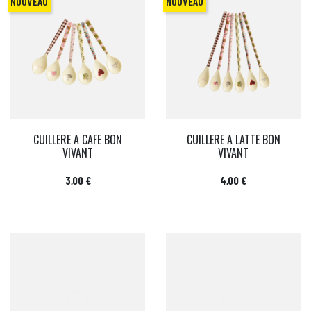
NOUVEAU
NOUVEAU
CUILLERE A CAFE BON
CUILLERE A LATTE BON
VIVANT
VIVANT
Prix
Prix
3,00 €
4,00 €