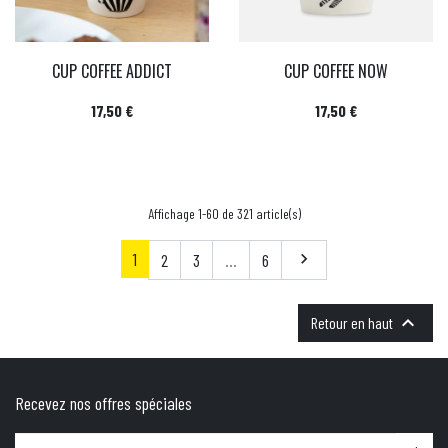
CUP COFFEE ADDICT
CUP COFFEE NOW
Prix
Prix
17,50 €
17,50 €
Affichage 1-60 de 321 article(s)
1
Suivant
2
3
…
6


Retour en haut
Recevez nos offres spéciales