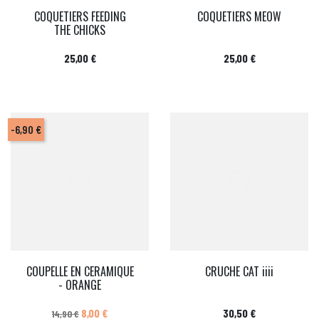
COQUETIERS FEEDING
COQUETIERS MEOW
THE CHICKS
Prix
Prix
25,00 €
25,00 €
-6,90 €
COUPELLE EN CERAMIQUE
CRUCHE CAT iiii
- ORANGE
Prix de base
Prix
Prix
8,00 €
30,50 €
14,90 €