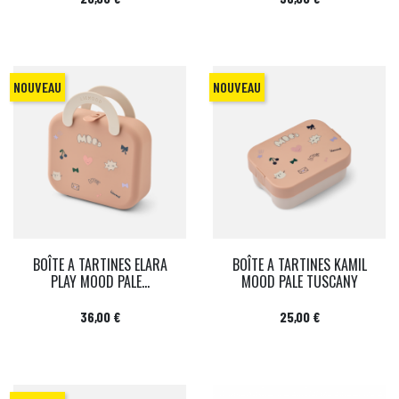
NOUVEAU
NOUVEAU
BOÎTE A TARTINES ELARA
BOÎTE A TARTINES KAMIL
PLAY MOOD PALE...
MOOD PALE TUSCANY
Prix
Prix
36,00 €
25,00 €