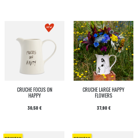
CRUCHE FOCUS ON
CRUCHE LARGE HAPPY
HAPPY
FLOWERS
Prix
Prix
30,50 €
37,90 €