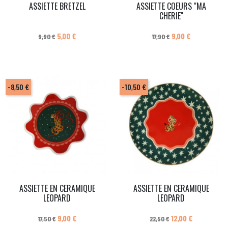
ASSIETTE BRETZEL
ASSIETTE COEURS "MA
CHERIE"
Prix de base
Prix
Prix de base
Prix
5,00 €
9,00 €
9,90 €
17,90 €
-8,50 €
-10,50 €
ASSIETTE EN CERAMIQUE
ASSIETTE EN CERAMIQUE
LEOPARD
LEOPARD
Prix de base
Prix
Prix de base
Prix
9,00 €
12,00 €
17,50 €
22,50 €