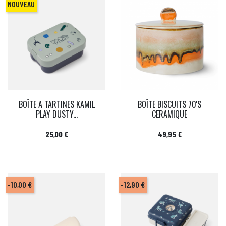
NOUVEAU
BOÎTE A TARTINES KAMIL
BOÎTE BISCUITS 70'S
PLAY DUSTY...
CERAMIQUE
Prix
Prix
25,00 €
49,95 €
-10,00 €
-12,90 €