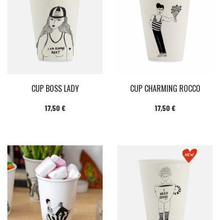
CUP BOSS LADY
CUP CHARMING ROCCO
Prix
Prix
17,50 €
17,50 €