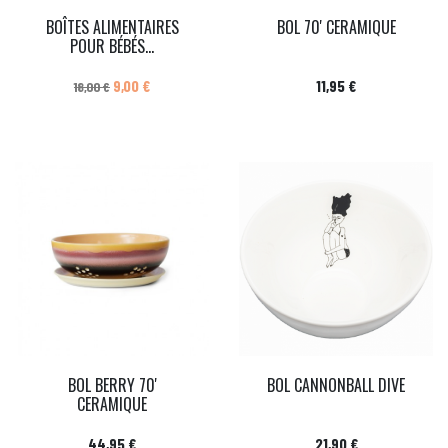
BOÎTES ALIMENTAIRES
BOL 70' CERAMIQUE
POUR BÉBÉS...
Prix de base
Prix
Prix
9,00 €
11,95 €
18,00 €
BOL BERRY 70'
BOL CANNONBALL DIVE
CERAMIQUE
Prix
Prix
44,95 €
21,90 €