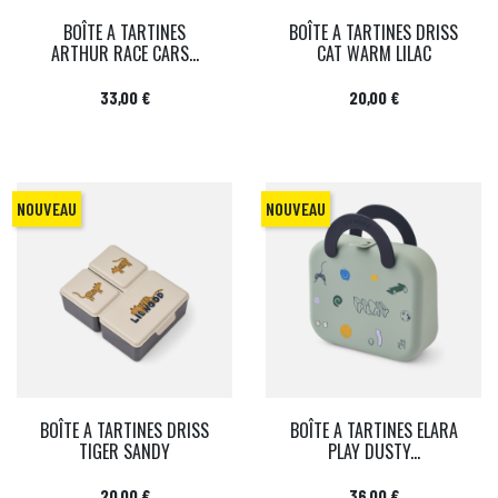
BOÎTE A TARTINES
BOÎTE A TARTINES DRISS
ARTHUR RACE CARS...
CAT WARM LILAC
Prix
Prix
33,00 €
20,00 €
NOUVEAU
NOUVEAU
BOÎTE A TARTINES DRISS
BOÎTE A TARTINES ELARA
TIGER SANDY
PLAY DUSTY...
Prix
Prix
20,00 €
36,00 €