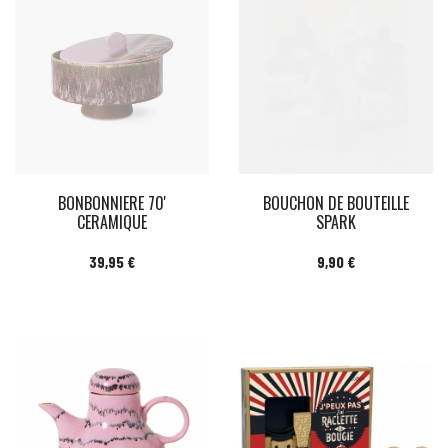
BONBONNIERE 70'
BOUCHON DE BOUTEILLE
CERAMIQUE
SPARK
Prix
Prix
39,95 €
9,90 €