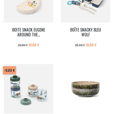
BOITE SNACK EUGENE
BOÎTE SNACKY BLEU
AROUND THE...
WOLF
Prix de base
Prix
Prix de base
Prix
10,00 €
16,00 €
20,00 €
28,90 €
-9,00 €