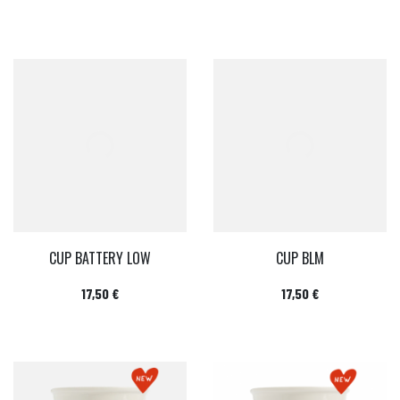
CUP BATTERY LOW
CUP BLM
Prix
Prix
17,50 €
17,50 €