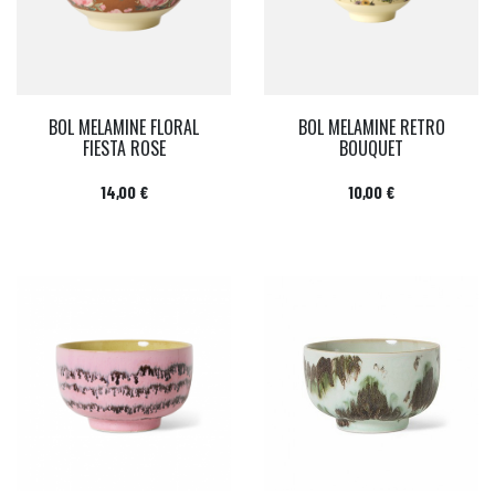
BOL MELAMINE FLORAL
BOL MELAMINE RETRO
FIESTA ROSE
BOUQUET
Prix
Prix
14,00 €
10,00 €