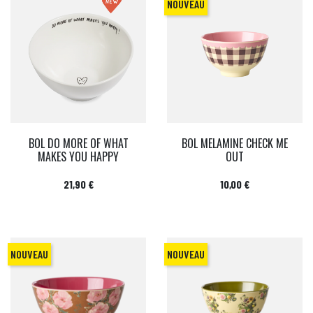
NOUVEAU
BOL DO MORE OF WHAT
BOL MELAMINE CHECK ME
MAKES YOU HAPPY
OUT
Prix
Prix
21,90 €
10,00 €
NOUVEAU
NOUVEAU