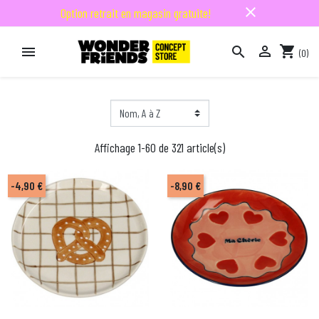
close
Option retrait en magasin gratuite!

shopping_cart


(0)

Affichage 1-60 de 321 article(s)
-4,90 €
-8,90 €