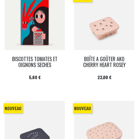
BISCOTTES TOMATES ET
BOÎTE A GOÛTER AKO
OIGNONS SECHES
CHERRY HEART ROSEY
Prix
Prix
5,60 €
22,00 €
NOUVEAU
NOUVEAU