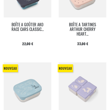
BOÎTE A GOÛTER AKO
BOÎTE A TARTINES
RACE CARS CLASSIC...
ARTHUR CHERRY
HEART...
Prix
Prix
22,00 €
33,00 €
NOUVEAU
NOUVEAU