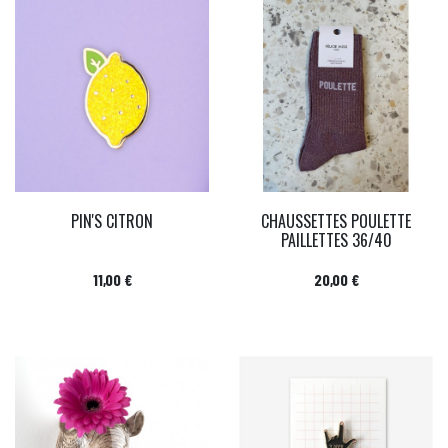
PIN'S CITRON
CHAUSSETTES POULETTE
PAILLETTES 36/40
Prix
Prix
11,00 €
20,00 €