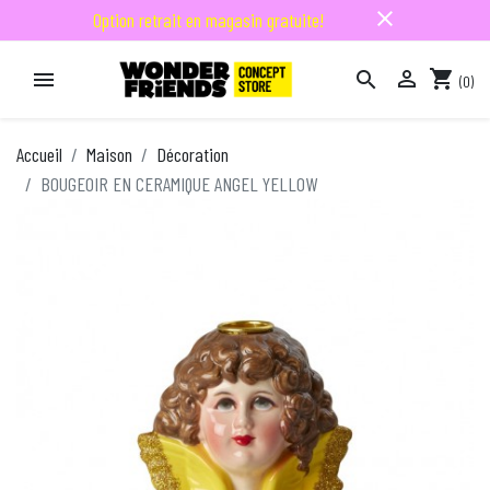
close
Option retrait en magasin gratuite!

shopping_cart


(0)

Accueil
Maison
Décoration
BOUGEOIR EN CERAMIQUE ANGEL YELLOW