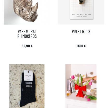
VASE MURAL
PIN'S I ROCK
RHINOCEROS
Prix
Prix
56,90 €
11,00 €