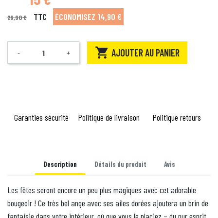
TTC
ÉCONOMISEZ 14,90 €
29,90 €

AJOUTER AU PANIER
-
+
Quantité
Garanties sécurité
Politique de livraison
Politique retours
Description
Détails du produit
Avis
Les fêtes seront encore un peu plus magiques avec cet adorable
bougeoir ! Ce très bel ange avec ses ailes dorées ajoutera un brin de
fantaisie dans votre intérieur, où que vous le placiez – du pur esprit