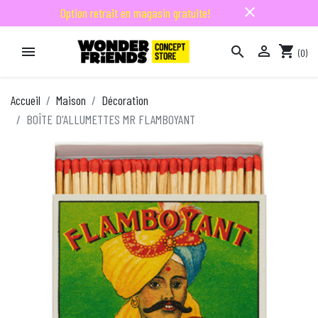
close
Option retrait en magasin gratuite!

shopping_cart


(0)

Accueil
Maison
Décoration
BOÎTE D'ALLUMETTES MR FLAMBOYANT