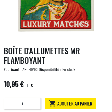
BOÎTE D'ALLUMETTES MR
FLAMBOYANT
Fabricant :
ARCHIVIST
Disponibilité :
En stock
10,95 €
TTC

AJOUTER AU PANIER
-
+
Quantité