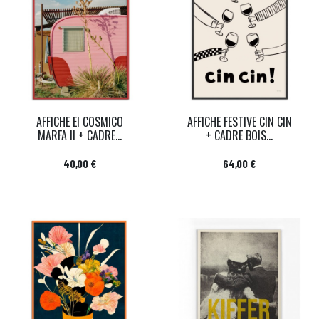
AFFICHE El COSMICO
AFFICHE FESTIVE CIN CIN
MARFA II + CADRE...
+ CADRE BOIS...
Prix
Prix
40,00 €
64,00 €