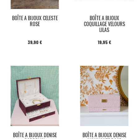
BOÎTE A BIJOUX CELESTE
BOÎTE A BIJOUX
ROSE
COQUILLAGE VELOURS
LILAS
Prix
Prix
39,90 €
19,95 €
BOÎTE A BIJOUX DENISE
BOÎTE A BIJOUX DENISE