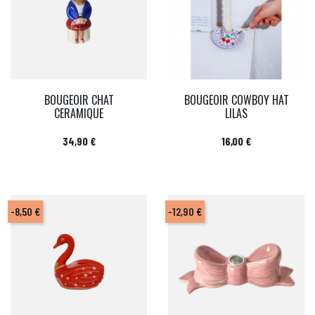
BOUGEOIR CHAT
BOUGEOIR COWBOY HAT
CERAMIQUE
LILAS
Prix
Prix
34,90 €
16,00 €
-8,50 €
-12,90 €