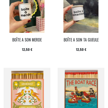
BOÎTE A SON MERDE
BOÎTE A SON TA GUEULE
Prix
Prix
12,50 €
12,50 €