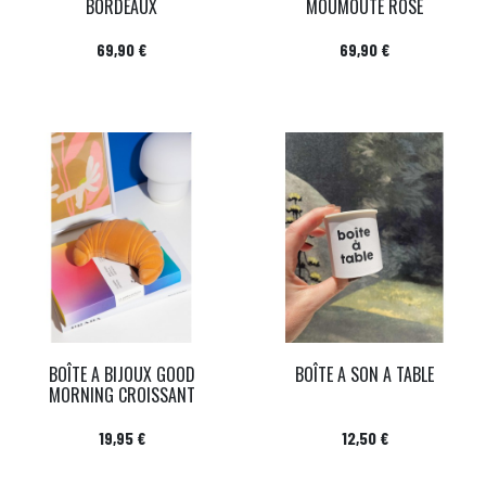
BORDEAUX
MOUMOUTE ROSE
Prix
Prix
69,90 €
69,90 €
BOÎTE A BIJOUX GOOD
BOÎTE A SON A TABLE
MORNING CROISSANT
Prix
Prix
19,95 €
12,50 €