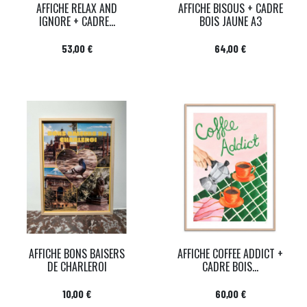
AFFICHE RELAX AND
AFFICHE BISOUS + CADRE
IGNORE + CADRE...
BOIS JAUNE A3
Prix
Prix
53,00 €
64,00 €
AFFICHE BONS BAISERS
AFFICHE COFFEE ADDICT +
DE CHARLEROI
CADRE BOIS...
Prix
Prix
10,00 €
60,00 €