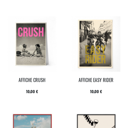
AFFICHE CRUSH
AFFICHE EASY RIDER
Prix
Prix
10,00 €
10,00 €