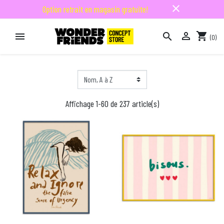
close
Option retrait en magasin gratuite!

shopping_cart


(0)

Affichage 1-60 de 237 article(s)