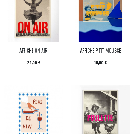
AFFICHE ON AIR
AFFICHE P'TIT MOUSSE
Prix
Prix
29,00 €
10,00 €