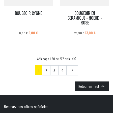
BOUGEOIR CYGNE
BOUGEOIR EN
CERAMIQUE - NOEUD -
ROSE
Prix de base
Prix
Prix de base
Prix
9,00 €
13,00 €
17,50 €
25,90 €
Affichage 1-60 de 237 article(s)
1
Suivant
2
3
4


Retour en haut
Recevez nos offres spéciales