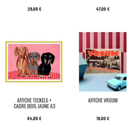
Prix
Prix
29,00 €
47,00 €
AFFICHE TECKELS +
AFFICHE VROUM
CADRE BOIS JAUNE A3
Prix
Prix
64,00 €
19,00 €