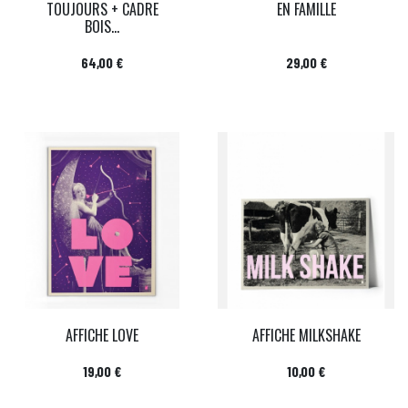
TOUJOURS + CADRE
EN FAMILLE
BOIS...
Prix
Prix
64,00 €
29,00 €
AFFICHE LOVE
AFFICHE MILKSHAKE
Prix
Prix
19,00 €
10,00 €