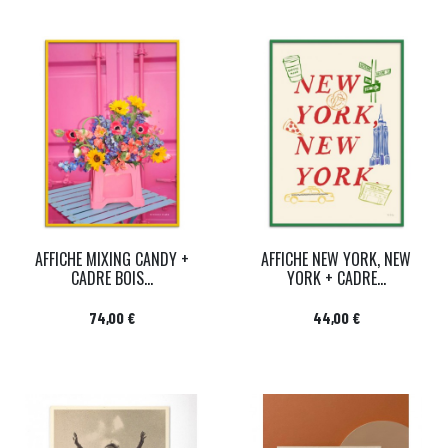
AFFICHE MIXING CANDY +
AFFICHE NEW YORK, NEW
CADRE BOIS...
YORK + CADRE...
Prix
Prix
74,00 €
44,00 €