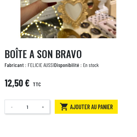
BOÎTE A SON BRAVO
Fabricant :
FELICIE AUSSI
Disponibilité :
En stock
12,50 €
TTC

AJOUTER AU PANIER
-
+
Quantité