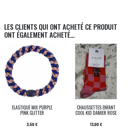
LES CLIENTS QUI ONT ACHETÉ CE PRODUIT
ONT ÉGALEMENT ACHETÉ...
ELASTIQUE MIX PURPLE
CHAUSSETTES ENFANT
PINK GLITTER
COOL KID DAMIER ROSE
Prix
Prix
3,50 €
13,00 €