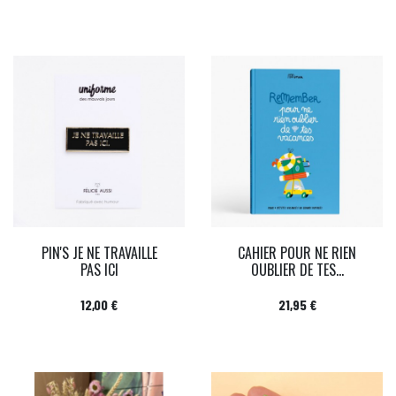
PIN'S JE NE TRAVAILLE
CAHIER POUR NE RIEN
PAS ICI
OUBLIER DE TES...
Prix
Prix
12,00 €
21,95 €