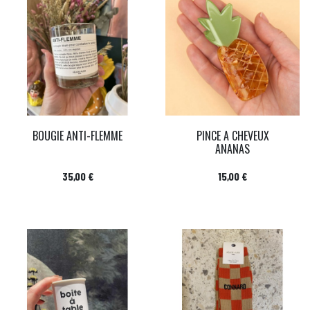
BOUGIE ANTI-FLEMME
PINCE A CHEVEUX
ANANAS
Prix
Prix
35,00 €
15,00 €