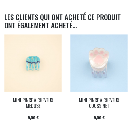
LES CLIENTS QUI ONT ACHETÉ CE PRODUIT
ONT ÉGALEMENT ACHETÉ...
MINI PINCE A CHEVEUX
MINI PINCE A CHEVEUX
MEDUSE
COUSSINET
Prix
Prix
9,00 €
9,00 €