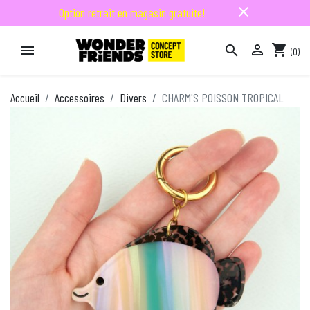
close
Option retrait en magasin gratuite!

shopping_cart


(0)

Accueil
Accessoires
Divers
CHARM'S POISSON TROPICAL