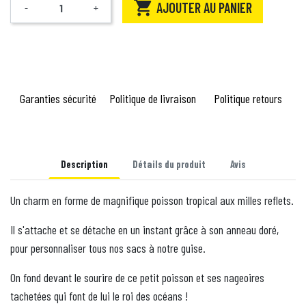

AJOUTER AU PANIER
-
+
Quantité
Garanties sécurité
Politique de livraison
Politique retours
Description
Détails du produit
Avis
Un charm en forme de magnifique poisson tropical aux milles reflets.
Il s'attache et se détache en un instant grâce à son anneau doré,
pour personnaliser tous nos sacs à notre guise.
On fond devant le sourire de ce petit poisson et ses nageoires
tachetées qui font de lui le roi des océans !