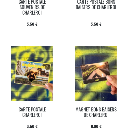
CARTE POSTALE
CARTE POSTALE BONS
SOUVENIRS DE
BAISERS DE CHARLEROI
CHARLEROI
Prix
Prix
3,50 €
3,50 €
CARTE POSTALE
MAGNET BONS BAISERS
CHARLEROI
DE CHARLEROI
Prix
Prix
3,50 €
6,00 €