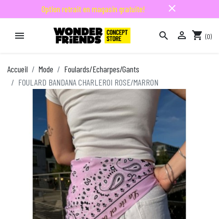
close
Option retrait en magasin gratuite!

shopping_cart


(0)

Accueil
Mode
Foulards/Echarpes/Gants
FOULARD BANDANA CHARLEROI ROSE/MARRON