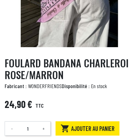
FOULARD BANDANA CHARLEROI
ROSE/MARRON
Fabricant :
WONDERFRIENDS
Disponibilité :
En stock
24,90 €
TTC

AJOUTER AU PANIER
-
+
Quantité