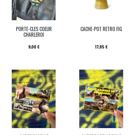
PORTE-CLES COEUR
CACHE-POT RETRO FIG
CHARLEROI
Prix
Prix
9,00 €
17,95 €