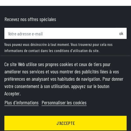
Recevez nos offres spéciales
ok
Vous pouvez vous désinscrire à tout moment. Vous trouverez pour cela nos
informations de contact dans les conditions d'utilisation du site.
Ce site Web utilise ses propres cookies et ceux de tiers pour
améliorer nos services et vous montrer des publicités liées à vos
PRODUITS
préférences en analysant vos habitudes de navigation. Pour donner
votre consentement à son utilisation, appuyez sur le bouton
NOTRE SOCIÉTÉ
Accepter.
VOTRE COMPTE
Plus d'informations
Personnaliser les cookies
INFORMATIONS
J'ACCEPTE
© 2026 - Theme by Wepika
- This site is protected by reCAPTCHA