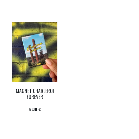
MAGNET CHARLEROI
FOREVER
Prix
6,00 €