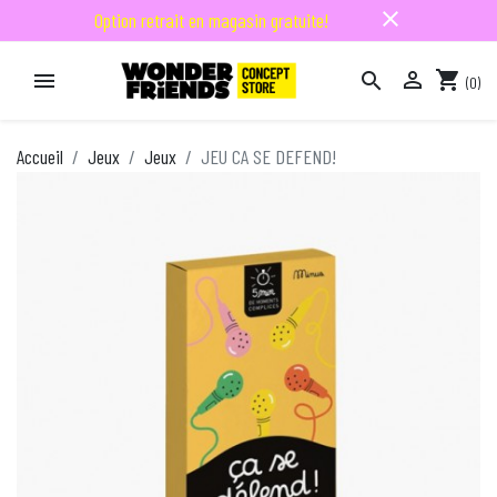
close
Option retrait en magasin gratuite!

shopping_cart


(0)

Accueil
Jeux
Jeux
JEU CA SE DEFEND!