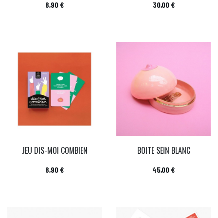
Prix
Prix
8,90 €
30,00 €
JEU DIS-MOI COMBIEN
BOITE SEIN BLANC
Prix
Prix
8,90 €
45,00 €