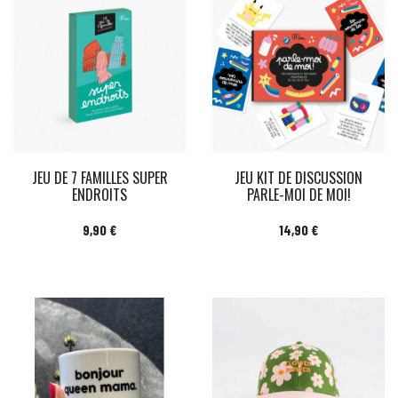
JEU DE 7 FAMILLES SUPER
JEU KIT DE DISCUSSION
ENDROITS
PARLE-MOI DE MOI!
Prix
Prix
9,90 €
14,90 €