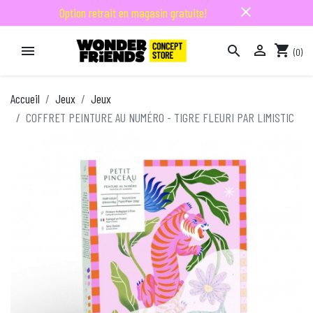
close
Option retrait en magasin gratuite!

shopping_cart


(0)

Accueil
Jeux
Jeux
COFFRET PEINTURE AU NUMÉRO - TIGRE FLEURI PAR LIMISTIC