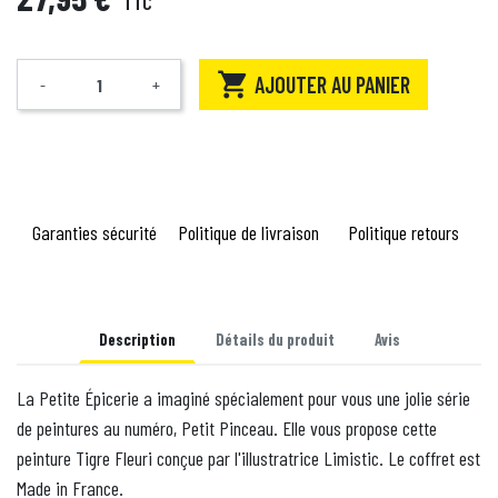
TTC

AJOUTER AU PANIER
-
+
Quantité
Garanties sécurité
Politique de livraison
Politique retours
Description
Détails du produit
Avis
La Petite Épicerie a imaginé spécialement pour vous une jolie série
de peintures au numéro, Petit Pinceau. Elle vous propose cette
peinture Tigre Fleuri conçue par l'illustratrice Limistic. Le coffret est
Made in France.