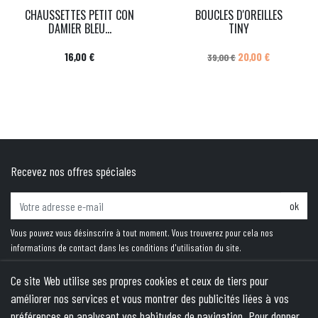
CHAUSSETTES PETIT CON
BOUCLES D'OREILLES
DAMIER BLEU...
TINY
Prix
Prix de base
Prix
16,00 €
20,00 €
39,00 €
Recevez nos offres spéciales
ok
Vous pouvez vous désinscrire à tout moment. Vous trouverez pour cela nos
informations de contact dans les conditions d'utilisation du site.
Ce site Web utilise ses propres cookies et ceux de tiers pour
améliorer nos services et vous montrer des publicités liées à vos
PRODUITS
préférences en analysant vos habitudes de navigation. Pour donner