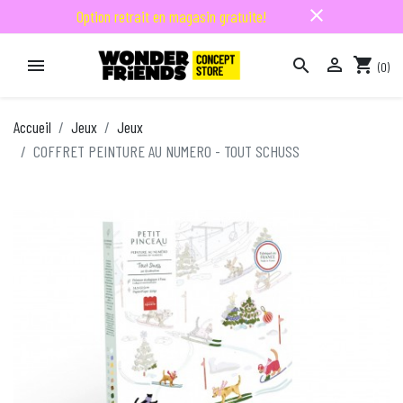
close
Option retrait en magasin gratuite!

shopping_cart


(0)

Accueil
Jeux
Jeux
COFFRET PEINTURE AU NUMERO - TOUT SCHUSS