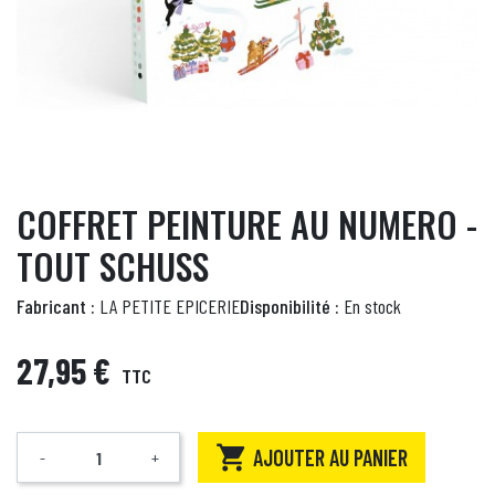
COFFRET PEINTURE AU NUMERO -
TOUT SCHUSS
Fabricant :
LA PETITE EPICERIE
Disponibilité :
En stock
27,95 €
TTC

AJOUTER AU PANIER
-
+
Quantité