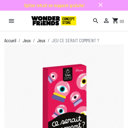
close
Option retrait en magasin gratuite!

shopping_cart


(0)

Accueil
Jeux
Jeux
JEU CE SERAIT COMMENT ?