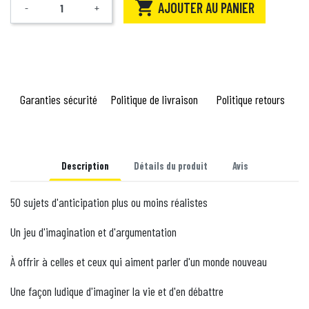

AJOUTER AU PANIER
-
+
Quantité
Garanties sécurité
Politique de livraison
Politique retours
Description
Détails du produit
Avis
50 sujets d'anticipation plus ou moins réalistes
Un jeu d'imagination et d'argumentation
À offrir à celles et ceux qui aiment parler d'un monde nouveau
Une façon ludique d'imaginer la vie et d'en débattre