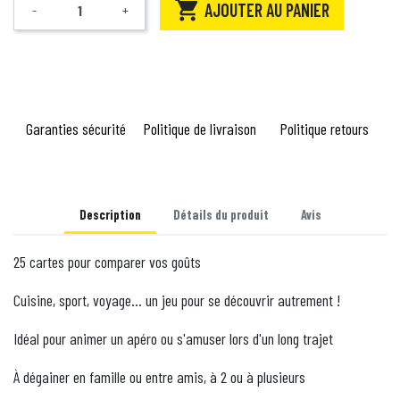

AJOUTER AU PANIER
-
+
Quantité
Garanties sécurité
Politique de livraison
Politique retours
Description
Détails du produit
Avis
25 cartes pour comparer vos goûts
Cuisine, sport, voyage... un jeu pour se découvrir autrement !
Idéal pour animer un apéro ou s'amuser lors d'un long trajet
À dégainer en famille ou entre amis, à 2 ou à plusieurs