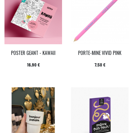
POSTER GEANT - KAWAII
PORTE-MINE VIVID PINK
Prix
Prix
16,90 €
7,50 €