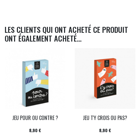
LES CLIENTS QUI ONT ACHETÉ CE PRODUIT
ONT ÉGALEMENT ACHETÉ...
JEU POUR OU CONTRE ?
JEU T'Y CROIS OU PAS?
Prix
Prix
8,90 €
8,90 €