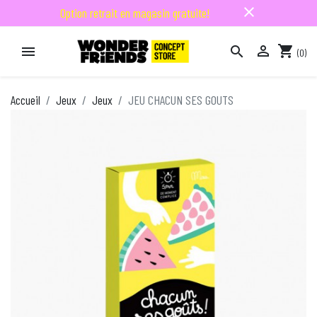
close
Option retrait en magasin gratuite!

shopping_cart


(0)

Accueil
Jeux
Jeux
JEU CHACUN SES GOUTS