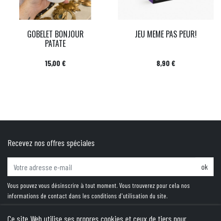
GOBELET BONJOUR
JEU MEME PAS PEUR!
PATATE
Prix
Prix
15,00 €
8,90 €
Recevez nos offres spéciales
ok
Vous pouvez vous désinscrire à tout moment. Vous trouverez pour cela nos
informations de contact dans les conditions d'utilisation du site.
Ce site Web utilise ses propres cookies et ceux de tiers pour