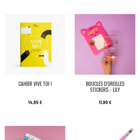
CAHIER VIVE TOI !
BOUCLES D'OREILLES
STICKERS - LILY
Prix
Prix
14,95 €
11,90 €