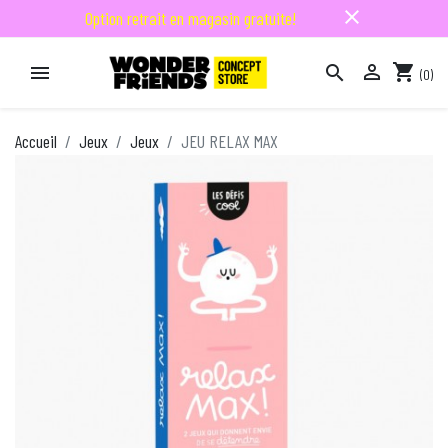
close
Option retrait en magasin gratuite!

shopping_cart


(0)

Accueil
Jeux
Jeux
JEU RELAX MAX