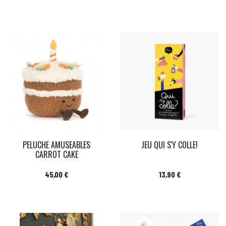
PELUCHE AMUSEABLES
JEU QUI S'Y COLLE!
CARROT CAKE
Prix
Prix
45,00 €
13,90 €