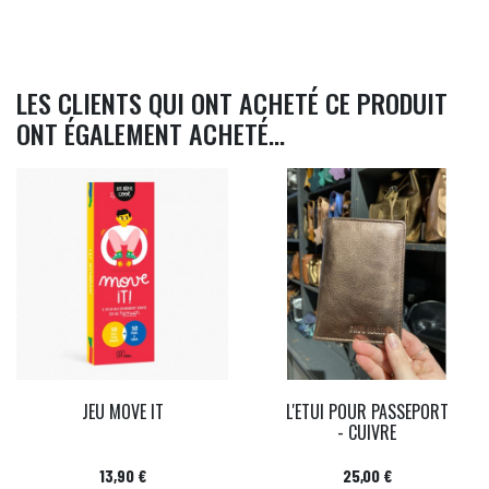
LES CLIENTS QUI ONT ACHETÉ CE PRODUIT
ONT ÉGALEMENT ACHETÉ...
JEU MOVE IT
L'ETUI POUR PASSEPORT
- CUIVRE
Prix
Prix
13,90 €
25,00 €