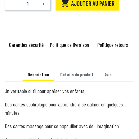

AJOUTER AU PANIER
-
+
Quantité
Garanties sécurité
Politique de livraison
Politique retours
Description
Détails du produit
Avis
Un véritable outil pour apaiser vos enfants
Des cartes sophrologie pour apprendre à se calmer en quelques
minutes
Des cartes massage pour se papouiller avec de l'imagination