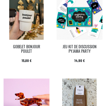
GOBELET BONJOUR
JEU KIT DE DISCUSSION
POULET
PYJAMA PARTY
Prix
Prix
15,00 €
14,90 €