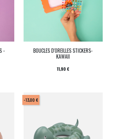
S -
BOUCLES D'OREILLES STICKERS-
KAWAII
Prix
11,90 €
-13,00 €