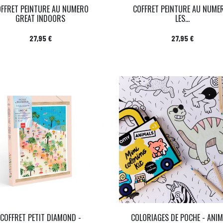
FFRET PEINTURE AU NUMERO
COFFRET PEINTURE AU NUME
GREAT INDOORS
LES...
Prix
Prix
27,95 €
27,95 €
COFFRET PETIT DIAMOND -
COLORIAGES DE POCHE - ANI