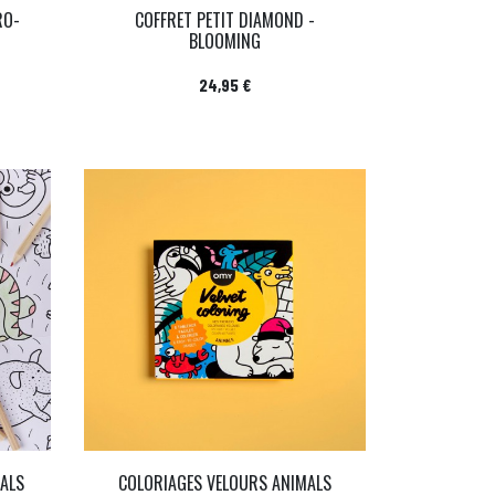
RO-
COFFRET PETIT DIAMOND -
BLOOMING
Prix
24,95 €
MALS
COLORIAGES VELOURS ANIMALS