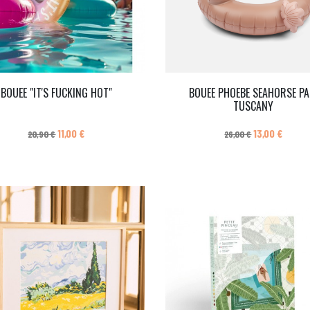
BOUEE "IT'S FUCKING HOT"
BOUEE PHOEBE SEAHORSE PA
TUSCANY
Prix de base
Prix
Prix de base
Prix
11,00 €
13,00 €
20,90 €
26,00 €