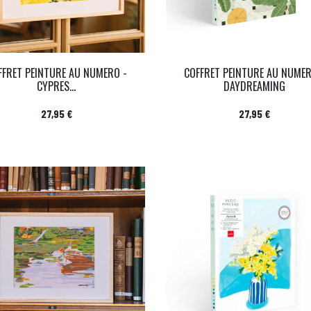
FFRET PEINTURE AU NUMERO -
COFFRET PEINTURE AU NUMER
CYPRES...
DAYDREAMING
Prix
Prix
27,95 €
27,95 €