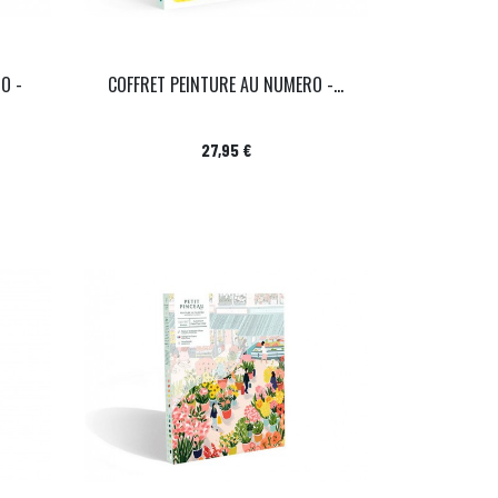
O -
COFFRET PEINTURE AU NUMERO -...
Prix
27,95 €