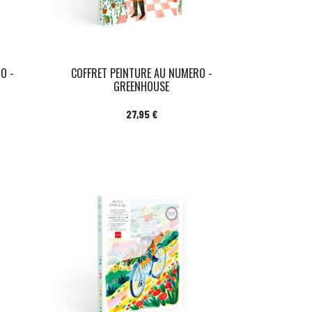
O -
COFFRET PEINTURE AU NUMERO -
GREENHOUSE
Prix
27,95 €