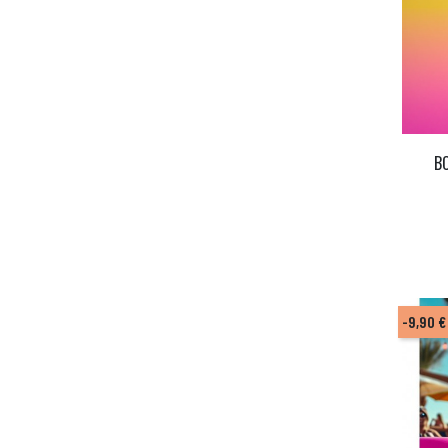
B
-9,90 €