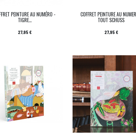
FFRET PEINTURE AU NUMÉRO -
COFFRET PEINTURE AU NUMER
TIGRE...
TOUT SCHUSS
Prix
Prix
27,95 €
27,95 €