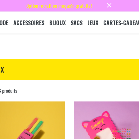
close
Option retrait en magasin gratuite!
ODE
ACCESSOIRES
BIJOUX
SACS
JEUX
CARTES-CADEA
UX
13 produits.