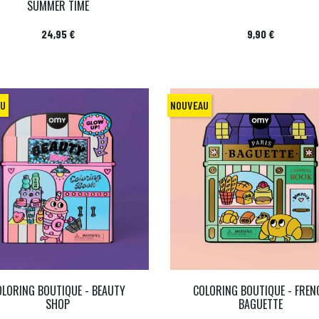
SUMMER TIME
Prix
Prix
24,95 €
9,90 €
AU
NOUVEAU
OLORING BOUTIQUE - BEAUTY
COLORING BOUTIQUE - FREN
SHOP
BAGUETTE