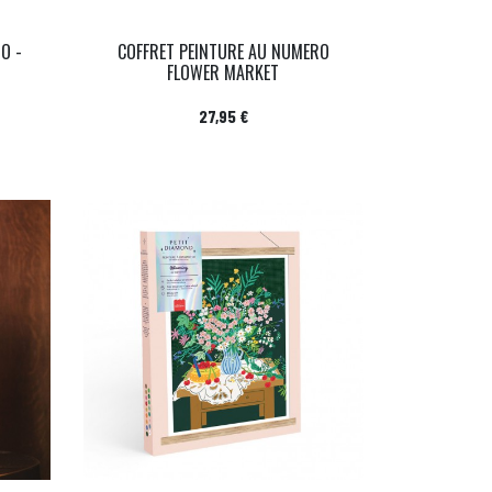
O -
COFFRET PEINTURE AU NUMERO
FLOWER MARKET
Prix
27,95 €