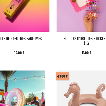
OITE DE 9 FEUTRES PARFUMES
BOUCLES D'OREILLES STICKER
LILY
Prix
Prix
10,90 €
11,90 €
-13,00 €