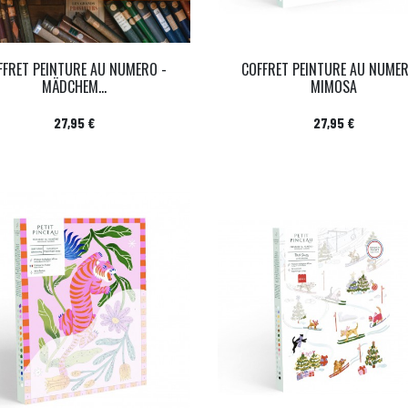
FFRET PEINTURE AU NUMERO -
COFFRET PEINTURE AU NUMER
MÄDCHEM...
MIMOSA
Prix
Prix
27,95 €
27,95 €