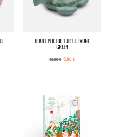
LE
BOUEE PHOEBE TURTLE FAUNE
GREEN
Prix de base
Prix
13,00 €
26,00 €