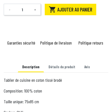

AJOUTER AU PANIER
-
+
Quantité
Garanties sécurité
Politique de livraison
Politique retours
Description
Détails du produit
Avis
Tablier de cuisine en coton tissé brodé
Composition: 100% coton
Taille unique: 75x85 cm