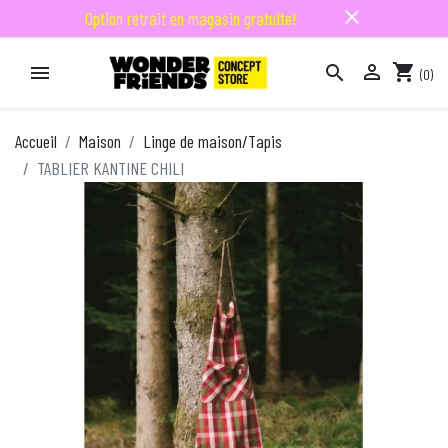
close
Option retrait en magasin gratuite!

shopping_cart


(0)

Accueil
Maison
Linge de maison/Tapis
TABLIER KANTINE CHILI