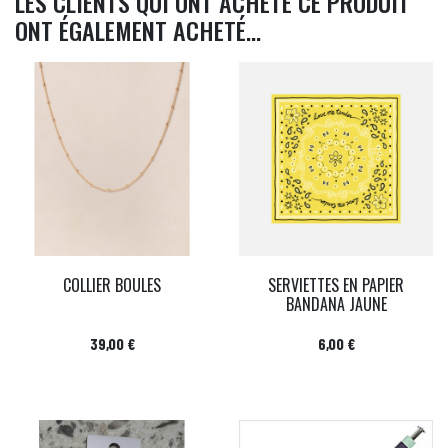
LES CLIENTS QUI ONT ACHETÉ CE PRODUIT
ONT ÉGALEMENT ACHETÉ...
COLLIER BOULES
SERVIETTES EN PAPIER
BANDANA JAUNE
Prix
Prix
39,00 €
6,00 €