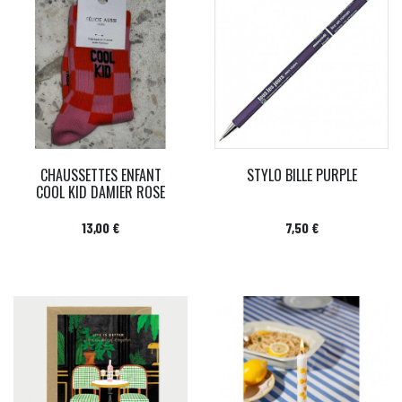
CHAUSSETTES ENFANT
STYLO BILLE PURPLE
COOL KID DAMIER ROSE
Prix
Prix
13,00 €
7,50 €