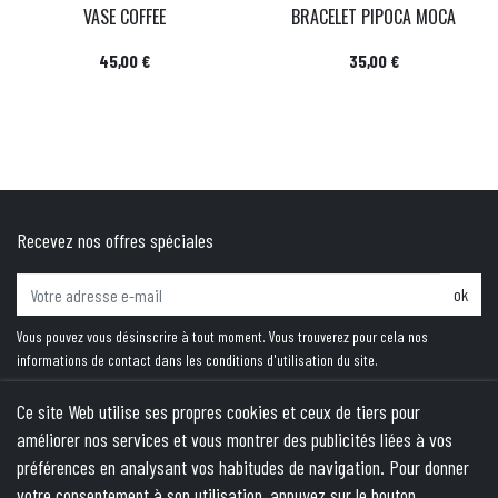
VASE COFFEE
BRACELET PIPOCA MOCA
Prix
Prix
45,00 €
35,00 €
Recevez nos offres spéciales
ok
Vous pouvez vous désinscrire à tout moment. Vous trouverez pour cela nos
informations de contact dans les conditions d'utilisation du site.
Ce site Web utilise ses propres cookies et ceux de tiers pour
améliorer nos services et vous montrer des publicités liées à vos
PRODUITS
préférences en analysant vos habitudes de navigation. Pour donner
votre consentement à son utilisation, appuyez sur le bouton
NOTRE SOCIÉTÉ