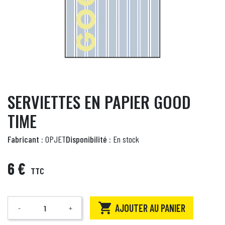
SERVIETTES EN PAPIER GOOD
TIME
Fabricant :
OPJET
Disponibilité :
En stock
6 €
TTC

AJOUTER AU PANIER
-
+
Quantité