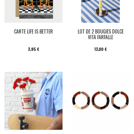
CARTE LIFE IS BETTER
LOT DE 2 BOUGIES DOLCE
VITA FARFALLE
Prix
Prix
3,95 €
13,00 €