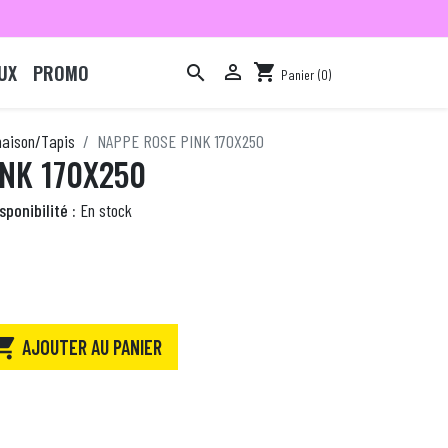
UX
PROMO

shopping_cart

Panier
(0)

maison/Tapis
NAPPE ROSE PINK 170X250
NK 170X250
sponibilité :
En stock

AJOUTER AU PANIER