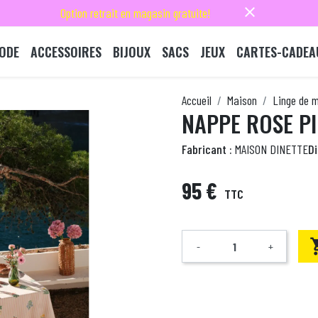
close
Option retrait en magasin gratuite!
ODE
ACCESSOIRES
BIJOUX
SACS
JEUX
CARTES-CADEA
Accueil
Maison
Linge de 
NAPPE ROSE PI
Fabricant :
MAISON DINETTE
Di
95 €
TTC
-
+
Quantité