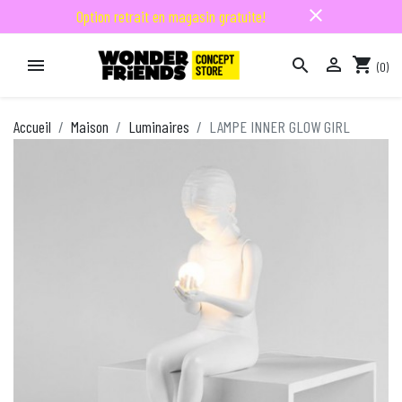
close
Option retrait en magasin gratuite!

shopping_cart


(0)

Accueil
Maison
Luminaires
LAMPE INNER GLOW GIRL