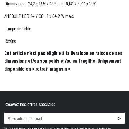
Dimensions : 23,2 x 13,5 x 49,5 cm | 9,13” x 5,31” x 19,5”
AMPOULE LED 24 V CC : 1 x G4 2 W max.
Lampe de table
Résine
Cet article n’est pas éligible à la livraison en raison de ses
dimensions et/ou son poids et/ou sa fragilité. Uniquement
disponible en « retrait magasin ».
Recevez nos offres spéciales
ok
Vous pouvez vous désinscrire à tout moment. Vous trouverez pour cela nos