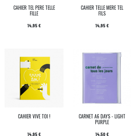
CAHIER TEL PERE TELLE
CAHIER TELLE MERE TEL
FILLE
FILS
Prix
Prix
14,95 €
14,95 €
CAHIER VIVE TOI !
CARNET A6 DAYS - LIGHT
PURPLE
Prix
Prix
14,95 €
14,50 €