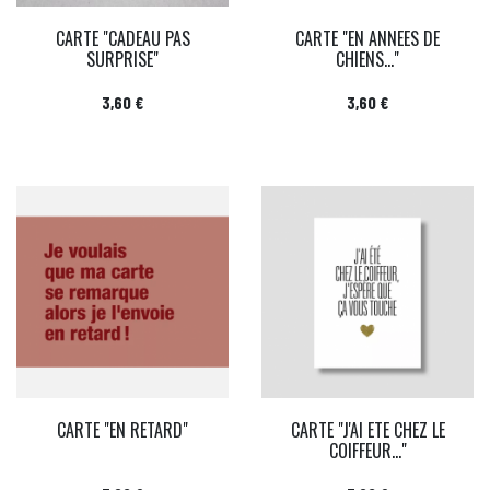
CARTE "CADEAU PAS
CARTE "EN ANNEES DE
SURPRISE"
CHIENS..."
Prix
Prix
3,60 €
3,60 €
CARTE "EN RETARD"
CARTE "J'AI ETE CHEZ LE
COIFFEUR..."