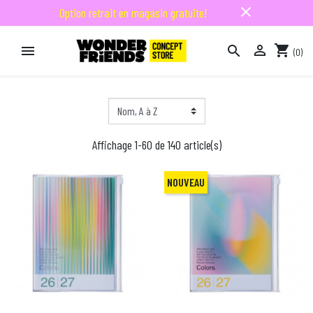
close
Option retrait en magasin gratuite!

shopping_cart


(0)

Affichage 1-60 de 140 article(s)
NOUVEAU