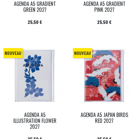
AGENDA A5 GRADIENT
AGENDA A5 GRADIENT
GREEN 2027
PINK 2027
Prix
Prix
25,50 €
25,50 €
NOUVEAU
NOUVEAU
AGENDA A5
AGENDA A5 JAPAN BIRDS
ILLUSTRATION FLOWER
RED 2027
2027
Prix
Prix
25,50 €
25,50 €