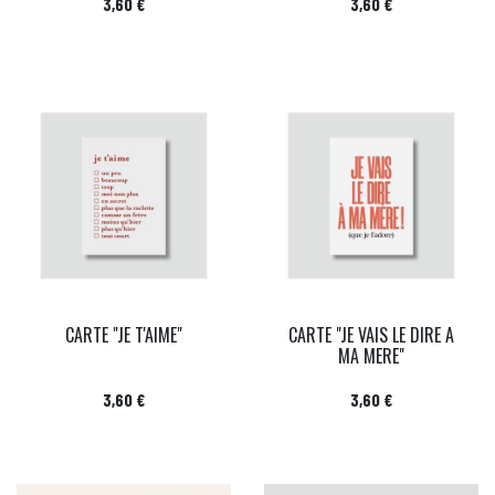
Prix
Prix
3,60 €
3,60 €
CARTE "JE T'AIME"
CARTE "JE VAIS LE DIRE A
MA MERE"
Prix
Prix
3,60 €
3,60 €