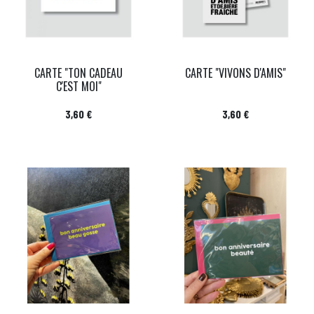
CARTE "TON CADEAU
CARTE "VIVONS D'AMIS"
C'EST MOI"
Prix
Prix
3,60 €
3,60 €