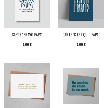
CARTE "BRAVO PAPA"
CARTE "C EST QUI L'PAPA"
Prix
Prix
3,60 €
3,60 €