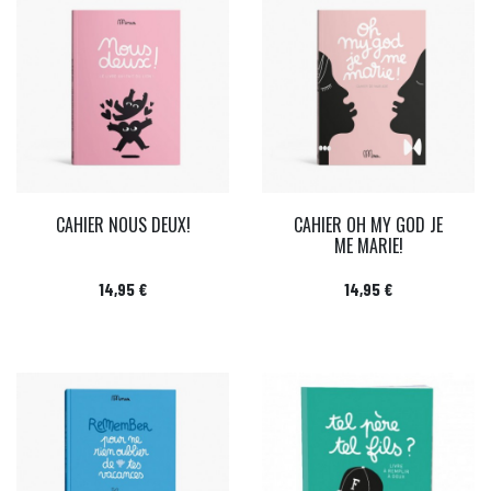
CAHIER NOUS DEUX!
CAHIER OH MY GOD JE
ME MARIE!
Prix
Prix
14,95 €
14,95 €