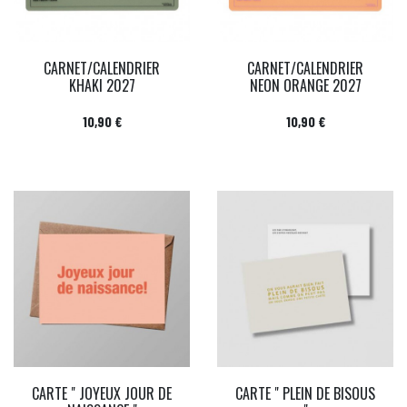
CARNET/CALENDRIER
CARNET/CALENDRIER
KHAKI 2027
NEON ORANGE 2027
Prix
Prix
10,90 €
10,90 €
CARTE " JOYEUX JOUR DE
CARTE " PLEIN DE BISOUS