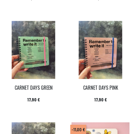
CARNET DAYS GREEN
CARNET DAYS PINK
Prix
Prix
17,90 €
17,90 €
-11,00 €