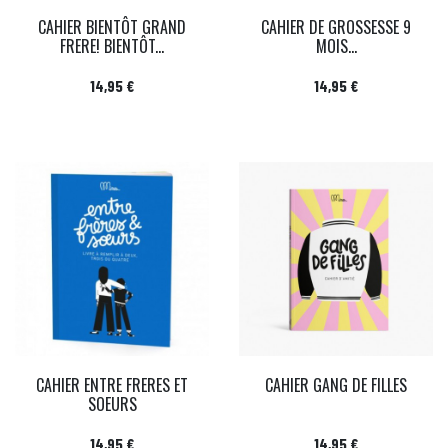
CAHIER BIENTÔT GRAND
CAHIER DE GROSSESSE 9
FRERE! BIENTÔT...
MOIS...
Prix
Prix
14,95 €
14,95 €
CAHIER ENTRE FRERES ET
CAHIER GANG DE FILLES
SOEURS
Prix
Prix
14,95 €
14,95 €