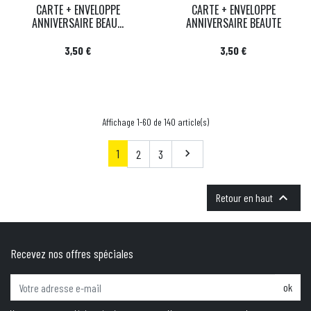
CARTE + ENVELOPPE
CARTE + ENVELOPPE
ANNIVERSAIRE BEAU...
ANNIVERSAIRE BEAUTE
Prix
Prix
3,50 €
3,50 €
Affichage 1-60 de 140 article(s)
1
Suivant
2
3


Retour en haut
Recevez nos offres spéciales
ok