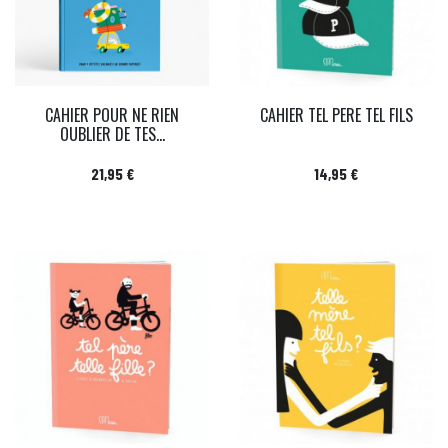
CAHIER POUR NE RIEN
CAHIER TEL PERE TEL FILS
OUBLIER DE TES...
Prix
Prix
21,95 €
14,95 €