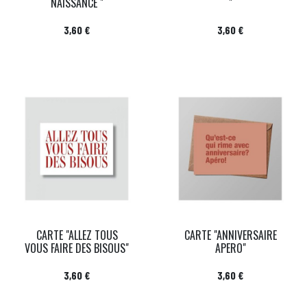
NAISSANCE "
"
Prix
Prix
3,60 €
3,60 €
CARTE "ALLEZ TOUS
CARTE "ANNIVERSAIRE
VOUS FAIRE DES BISOUS"
APERO"
Prix
Prix
3,60 €
3,60 €