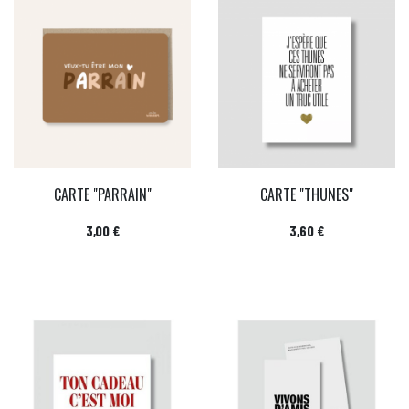
CARTE "PARRAIN"
CARTE "THUNES"
Prix
Prix
3,00 €
3,60 €