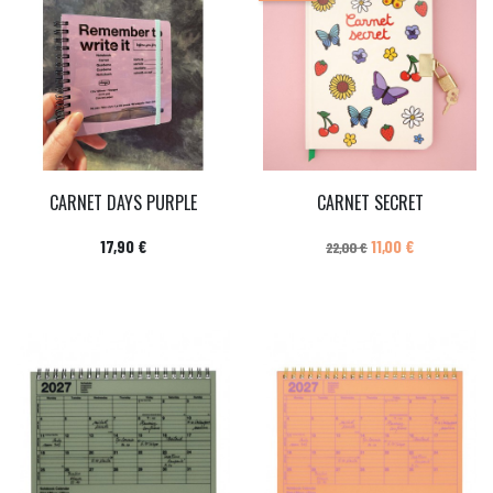
CARNET DAYS PURPLE
CARNET SECRET
Prix
Prix de base
Prix
17,90 €
11,00 €
22,00 €