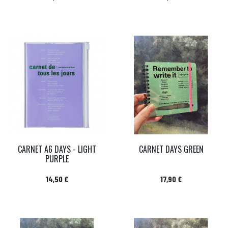
CARNET A6 DAYS - LIGHT
CARNET DAYS GREEN
PURPLE
Prix
Prix
14,50 €
17,90 €