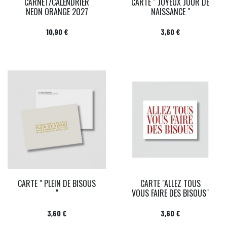
CARNET/CALENDRIER
CARTE " JOYEUX JOUR DE
NEON ORANGE 2027
NAISSANCE "
Prix
Prix
10,90 €
3,60 €
CARTE " PLEIN DE BISOUS
CARTE "ALLEZ TOUS
"
VOUS FAIRE DES BISOUS"
Prix
Prix
3,60 €
3,60 €