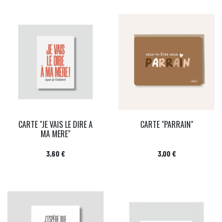
CARTE "JE VAIS LE DIRE A
CARTE "PARRAIN"
MA MERE"
Prix
Prix
3,60 €
3,00 €