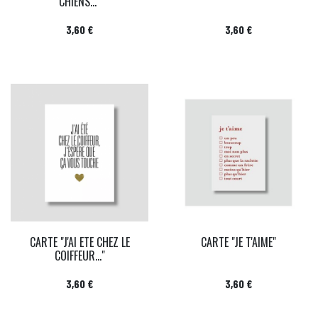
CHIENS..."
Prix
Prix
3,60 €
3,60 €
CARTE "J'AI ETE CHEZ LE
CARTE "JE T'AIME"
COIFFEUR..."
Prix
Prix
3,60 €
3,60 €