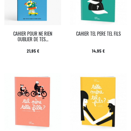
CAHIER POUR NE RIEN
CAHIER TEL PERE TEL FILS
OUBLIER DE TES...
Prix
Prix
21,95 €
14,95 €