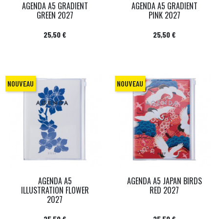
AGENDA A5 GRADIENT
AGENDA A5 GRADIENT
GREEN 2027
PINK 2027
Prix
Prix
25,50 €
25,50 €
NOUVEAU
NOUVEAU
AGENDA A5
AGENDA A5 JAPAN BIRDS
ILLUSTRATION FLOWER
RED 2027
2027
Prix
Prix
25,50 €
25,50 €