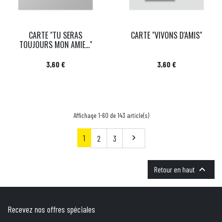
CARTE "TU SERAS
CARTE "VIVONS D'AMIS"
TOUJOURS MON AMIE..."
Prix
Prix
3,60 €
3,60 €
Affichage 1-60 de 143 article(s)
1
Suivant
2
3


Retour en haut
Recevez nos offres spéciales