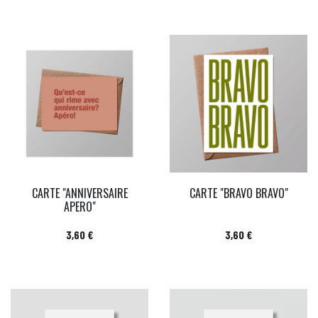
CARTE "ANNIVERSAIRE
CARTE "BRAVO BRAVO"
APERO"
Prix
Prix
3,60 €
3,60 €