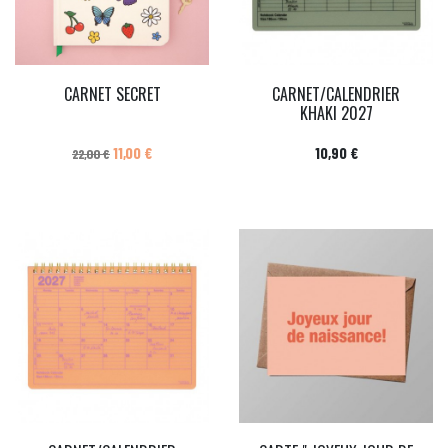
CARNET SECRET
CARNET/CALENDRIER
KHAKI 2027
Prix de base
Prix
Prix
11,00 €
10,90 €
22,00 €