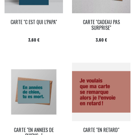
CARTE "C EST QUI L'PAPA"
CARTE "CADEAU PAS
SURPRISE"
Prix
Prix
3,60 €
3,60 €
CARTE "EN ANNEES DE
CARTE "EN RETARD"