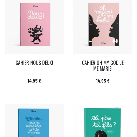
CAHIER NOUS DEUX!
CAHIER OH MY GOD JE
ME MARIE!
Prix
Prix
14,95 €
14,95 €