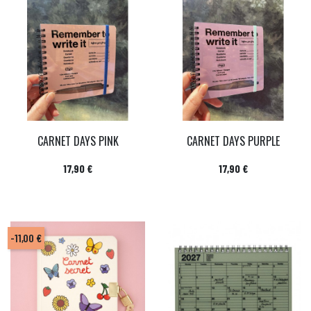
CARNET DAYS PINK
CARNET DAYS PURPLE
Prix
Prix
17,90 €
17,90 €
-11,00 €