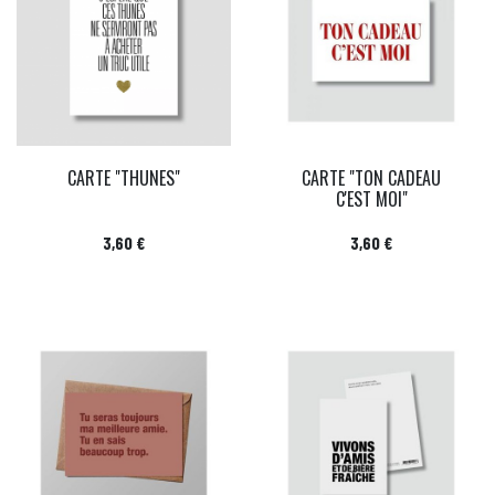
CARTE "THUNES"
CARTE "TON CADEAU
C'EST MOI"
Prix
Prix
3,60 €
3,60 €