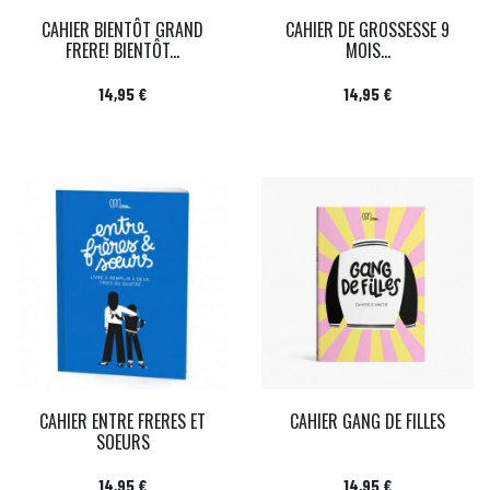
CAHIER BIENTÔT GRAND
CAHIER DE GROSSESSE 9
FRERE! BIENTÔT...
MOIS...
Prix
Prix
14,95 €
14,95 €
CAHIER ENTRE FRERES ET
CAHIER GANG DE FILLES
SOEURS
Prix
Prix
14,95 €
14,95 €