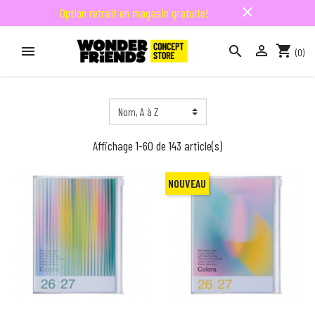
close
Option retrait en magasin gratuite!

shopping_cart


(0)

Affichage 1-60 de 143 article(s)
NOUVEAU