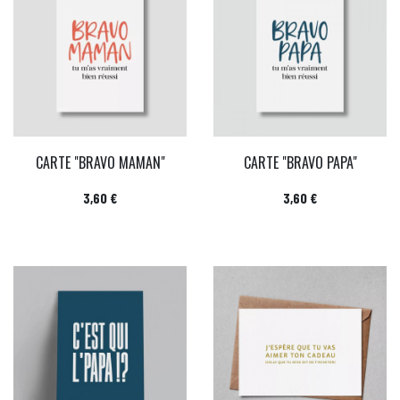
CARTE "BRAVO MAMAN"
CARTE "BRAVO PAPA"
Prix
Prix
3,60 €
3,60 €