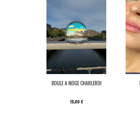
BOULE A NEIGE CHARLEROI
Prix
15,00 €