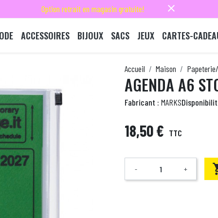
close
Option retrait en magasin gratuite!
ODE
ACCESSOIRES
BIJOUX
SACS
JEUX
CARTES-CADEA
Accueil
Maison
Papeterie/
AGENDA A6 STO
Fabricant :
MARKS
Disponibilit
18,50 €
TTC
-
+
Quantité