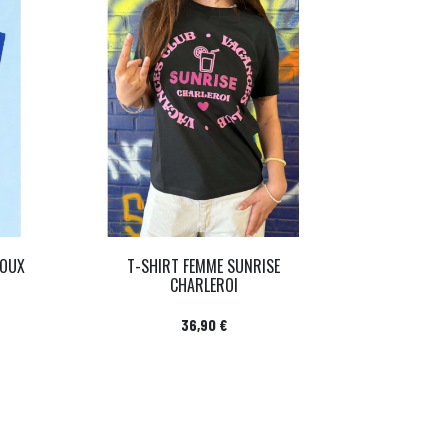
DOUX
T-SHIRT FEMME SUNRISE
CHARLEROI
Prix
36,90 €