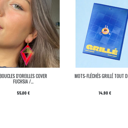
BOUCLES D'OREILLES COVER
MOTS-FLÉCHÉS GRILLÉ TOUT 
FUCHSIA /...
Prix
Prix
55,00 €
14,90 €