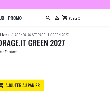
UX
PROMO

shopping_cart

Panier
(0)

Livres
AGENDA A6 STORAGE.IT GREEN 2027
RAGE.IT GREEN 2027
é :
En stock

AJOUTER AU PANIER