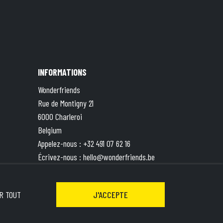
INFORMATIONS
Wonderfriends
Rue de Montigny 21
6000 Charleroi
Belgium
Appelez-nous :
+32 491 07 62 16
Écrivez-nous :
hello@wonderfriends.be
TVA : BE 0833.787.551 | Compte ING BE49
3630 8527 5871
R TOUT
J'ACCEPTE
&
Terms of Service
apply