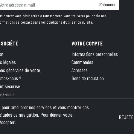
S’abonner
us pouvez vous désinscrire à tout moment. Vous trouverez pour cela nos
formations de contact dans les conditions d'utilisation du site.
 SOCIÉTÉ
VOTRE COMPTE
on
Informations personnelles
s légales
Commandes
ons générales de vente
Adresses
mmes-nous ?
Bons de réduction
nt sécurisé
tez-nous
 site
rs pour améliorer nos services et vous montrer des
ique
bitudes de navigation. Pour donner votre
REJETE
Accepter.
pika
- This site is protected by reCAPTCHA and the Google
Privacy Policy