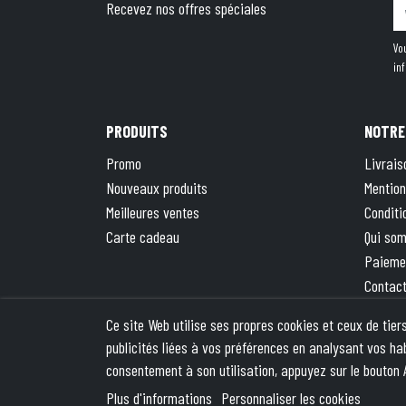
Recevez nos offres spéciales
Vo
in
PRODUITS
NOTRE
Promo
Livrais
Nouveaux produits
Mention
Meilleures ventes
Conditi
Carte cadeau
Qui so
Paieme
Contac
Plan du
Ce site Web utilise ses propres cookies et ceux de tie
La bout
publicités liées à vos préférences en analysant vos ha
consentement à son utilisation, appuyez sur le bouton 
© 2026 - Theme by We
Plus d'informations
Personnaliser les cookies