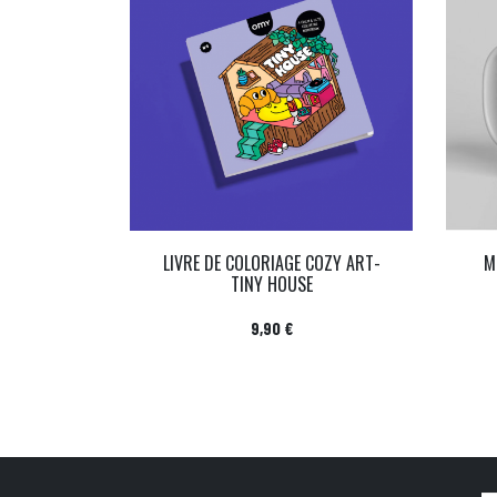
LIVRE DE COLORIAGE COZY ART-
M
TINY HOUSE
Prix
9,90 €