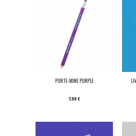
PORTE-MINE PURPLE
LI
Prix
7,50 €