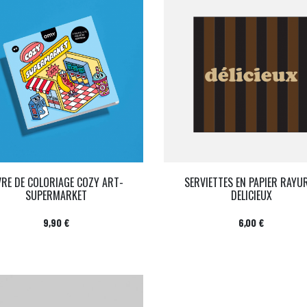
VRE DE COLORIAGE COZY ART-
SERVIETTES EN PAPIER RAYU
SUPERMARKET
DELICIEUX
Prix
Prix
9,90 €
6,00 €