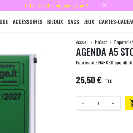
close
Option retrait en magasin gratuite!
ODE
ACCESSOIRES
BIJOUX
SACS
JEUX
CARTES-CADEA
Accueil
Maison
Papeterie/
AGENDA A5 STO
Fabricant :
MARKS
Disponibilit
25,50 €
TTC
-
+
Quantité