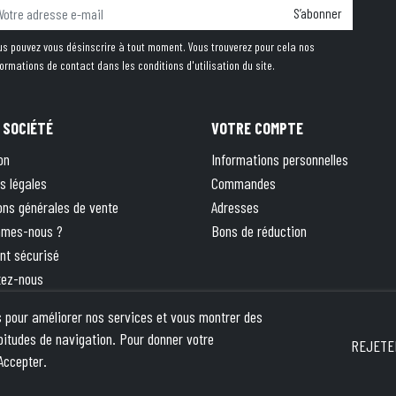
S’abonner
us pouvez vous désinscrire à tout moment. Vous trouverez pour cela nos
formations de contact dans les conditions d'utilisation du site.
 SOCIÉTÉ
VOTRE COMPTE
on
Informations personnelles
s légales
Commandes
ons générales de vente
Adresses
mmes-nous ?
Bons de réduction
nt sécurisé
tez-nous
 site
rs pour améliorer nos services et vous montrer des
ique
bitudes de navigation. Pour donner votre
REJETE
Accepter.
pika
- This site is protected by reCAPTCHA and the Google
Privacy Policy