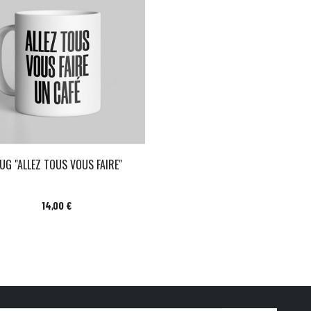
UG "ALLEZ TOUS VOUS FAIRE"
Prix
14,00 €