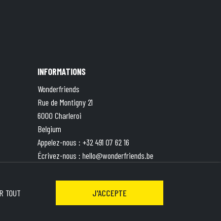
INFORMATIONS
Wonderfriends
Rue de Montigny 21
6000 Charleroi
Belgium
Appelez-nous :
+32 491 07 62 16
Écrivez-nous :
hello@wonderfriends.be
TVA : BE 0833.787.551 | Compte ING BE49
3630 8527 5871
R TOUT
J'ACCEPTE
&
Terms of Service
apply