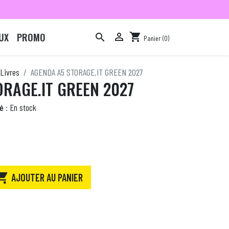
UX
PROMO

shopping_cart

Panier
(0)

Livres
AGENDA A5 STORAGE.IT GREEN 2027
RAGE.IT GREEN 2027
é :
En stock

AJOUTER AU PANIER