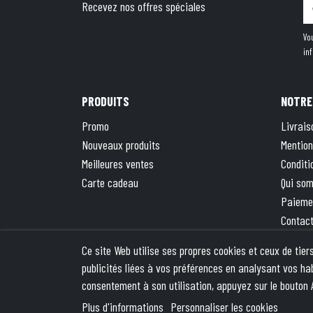
Recevez nos offres spéciales
Vo
in
PRODUITS
NOTRE
Promo
Livrais
Nouveaux produits
Mention
Meilleures ventes
Conditi
Carte cadeau
Qui so
Paieme
Contac
Plan du
Ce site Web utilise ses propres cookies et ceux de tie
La bout
publicités liées à vos préférences en analysant vos ha
consentement à son utilisation, appuyez sur le bouton 
© 2026 - Theme by We
Plus d'informations
Personnaliser les cookies