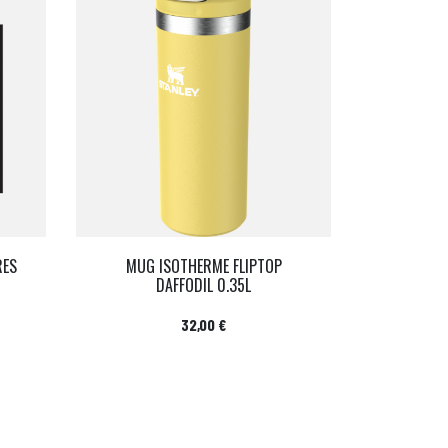
RES
MUG ISOTHERME FLIPTOP
DAFFODIL 0.35L
Prix
32,00 €