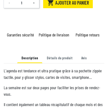

AJOUTER AU PANIER
-
+
Quantité
Garanties sécurité
Politique de livraison
Politique retours
Description
Détails du produit
Avis
L'agenda est tendance et ultra pratique grâce à sa pochette zippée
tactile, pour y glisser stylos, cartes de visites, smartphone...
La semaine est sur deux pages pour faciliter les prises de rendez-
vous.
Il contient également un tableau récapitulatif de chaque mois et des