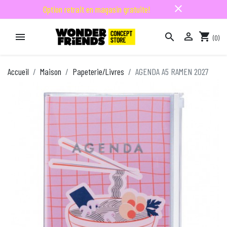
close
Option retrait en magasin gratuite!

shopping_cart


(0)

Accueil
Maison
Papeterie/Livres
AGENDA A5 RAMEN 2027