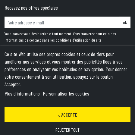
Recevez nos offres spéciales
ok
Vous pouvez vous désinscrire à tout moment. Vous trouverez pour cela nos
informations de contact dans les conditions d'utilisation du site.
Ce site Web utilise ses propres cookies et ceux de tiers pour
améliorer nos services et vous montrer des publicités liées à vos
PRODUITS
préférences en analysant vos habitudes de navigation. Pour donner
votre consentement à son utilisation, appuyez sur le bouton
NOTRE SOCIÉTÉ
Accepter.
VOTRE COMPTE
Plus d'informations
Personnaliser les cookies
INFORMATIONS
J'ACCEPTE
© 2026 - Theme by Wepika
- This site is protected by reCAPTCHA
and the Google
Privacy Policy
&
Terms of Service
apply
REJETER TOUT