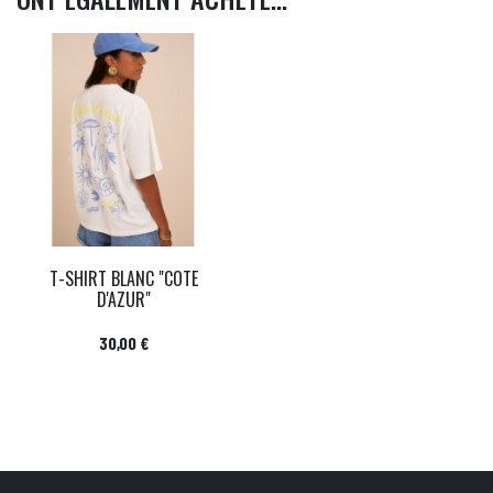
T-SHIRT BLANC "COTE
D'AZUR"
Prix
30,00 €