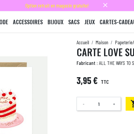
close
Option retrait en magasin gratuite!
ODE
ACCESSOIRES
BIJOUX
SACS
JEUX
CARTES-CADEA
Accueil
Maison
Papeterie/
CARTE LOVE S
Fabricant :
ALL THE WAYS TO S
3,95 €
TTC
-
+
Quantité