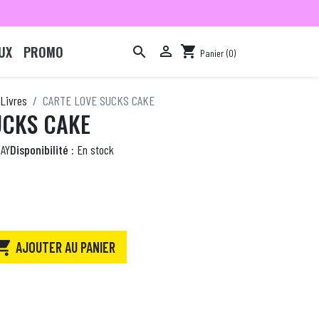
UX
PROMO

shopping_cart

Panier
(0)

Livres
CARTE LOVE SUCKS CAKE
UCKS CAKE
AY
Disponibilité :
En stock

AJOUTER AU PANIER