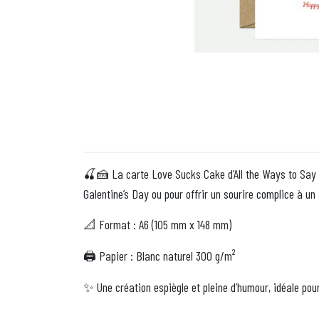
La carte Love Sucks Cake d’All the Ways to Say es
🍒🍰
Galentine’s Day ou pour offrir un sourire complice à un
Format : A6 (105 mm x 148 mm)
📐
️ Papier : Blanc naturel 300 g/m²
🖨
Une création espiègle et pleine d’humour, idéale pour
✨