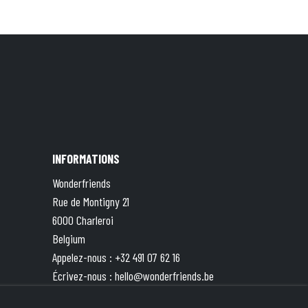
INFORMATIONS
Wonderfriends
Rue de Montigny 21
6000 Charleroi
Belgium
Appelez-nous :
+32 491 07 62 16
Écrivez-nous :
hello@wonderfriends.be
TVA : BE 0833.787.551 | Compte ING BE49