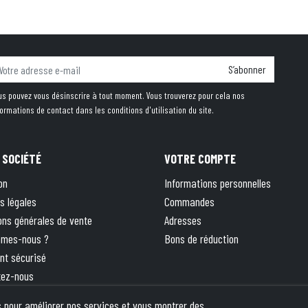
S’abonner
us pouvez vous désinscrire à tout moment. Vous trouverez pour cela nos
formations de contact dans les conditions d'utilisation du site.
 SOCIÉTÉ
VOTRE COMPTE
on
Informations personnelles
s légales
Commandes
ons générales de vente
Adresses
mmes-nous ?
Bons de réduction
nt sécurisé
tez-nous
 site
rs pour améliorer nos services et vous montrer des