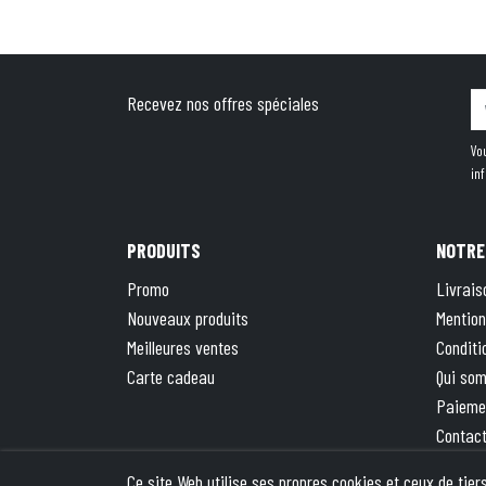
Recevez nos offres spéciales
Vo
in
PRODUITS
NOTRE
Promo
Livrais
Nouveaux produits
Mention
Meilleures ventes
Conditi
Carte cadeau
Qui so
Paieme
Contac
Plan du
Ce site Web utilise ses propres cookies et ceux de tie