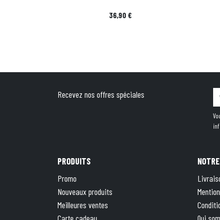
Prix
36,90 €
Recevez nos offres spéciales
Vo
in
PRODUITS
NOTRE
Promo
Livrais
Nouveaux produits
Mention
Meilleures ventes
Conditi
Carte cadeau
Qui so