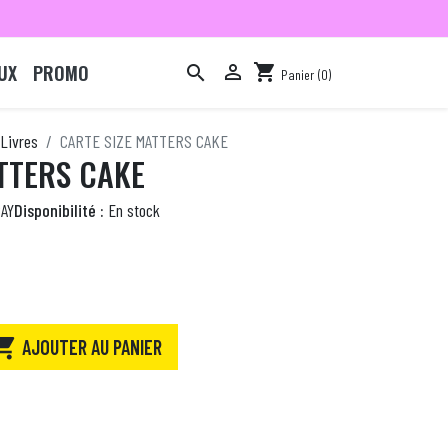
UX
PROMO

shopping_cart

Panier
(0)

Livres
CARTE SIZE MATTERS CAKE
TTERS CAKE
AY
Disponibilité :
En stock

AJOUTER AU PANIER