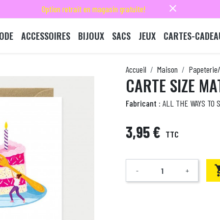
close
Option retrait en magasin gratuite!
ODE
ACCESSOIRES
BIJOUX
SACS
JEUX
CARTES-CADEA
Accueil
Maison
Papeterie/
CARTE SIZE MA
Fabricant :
ALL THE WAYS TO S
3,95 €
TTC
-
+
Quantité