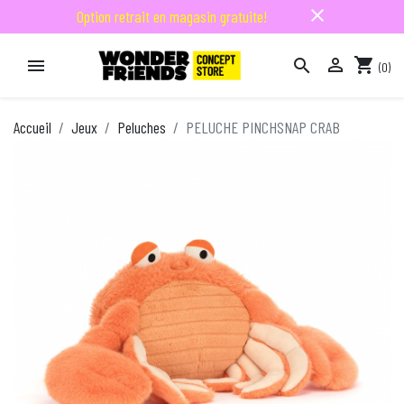
close
Option retrait en magasin gratuite!

shopping_cart


(0)

Accueil
Jeux
Peluches
PELUCHE PINCHSNAP CRAB