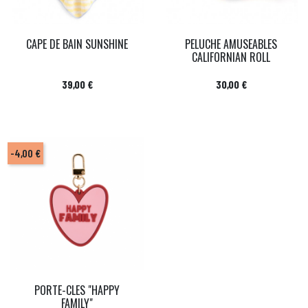
CAPE DE BAIN SUNSHINE
PELUCHE AMUSEABLES
CALIFORNIAN ROLL
Prix
Prix
39,00 €
30,00 €
-4,00 €
PORTE-CLES "HAPPY
FAMILY"