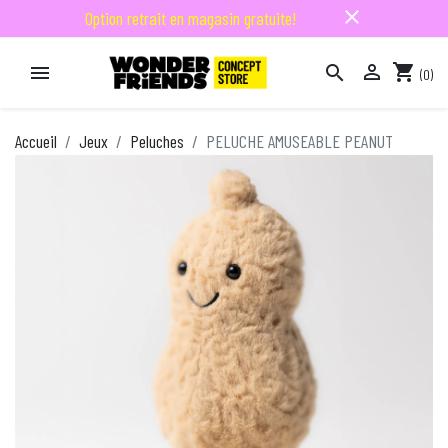
close
Option retrait en magasin gratuite!

shopping_cart


(0)

Accueil
Jeux
Peluches
PELUCHE AMUSEABLE PEANUT