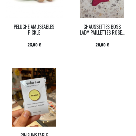
PELUCHE AMUSEABLES
CHAUSSETTES BOSS
PICKLE
LADY PAILLETTES ROSE...
Prix
Prix
23,00 €
20,00 €
PIN'S INSTABLE