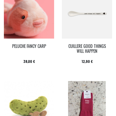
PELUCHE FANCY CARP
CUILLERE GOOD THINGS
WILL HAPPEN
Prix
Prix
38,00 €
12,90 €