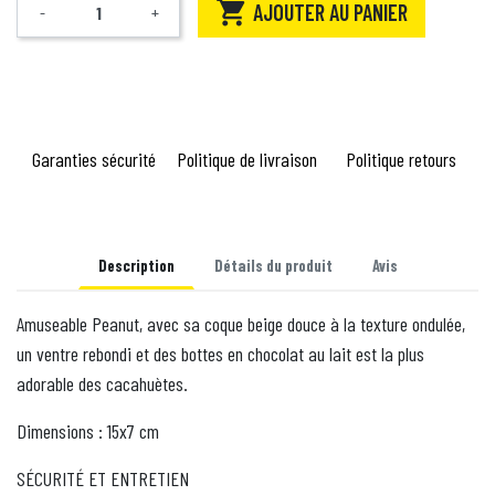

AJOUTER AU PANIER
-
+
Quantité
Garanties sécurité
Politique de livraison
Politique retours
Description
Détails du produit
Avis
Amuseable Peanut, avec sa coque beige douce à la texture ondulée,
un ventre rebondi et des bottes en chocolat au lait est la plus
adorable des cacahuètes.
Dimensions : 15x7 cm
SÉCURITÉ ET ENTRETIEN