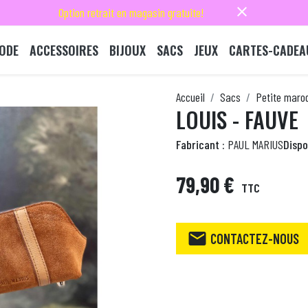
close
Option retrait en magasin gratuite!
ODE
ACCESSOIRES
BIJOUX
SACS
JEUX
CARTES-CADEA
Accueil
Sacs
Petite maro
LOUIS - FAUVE
Fabricant :
PAUL MARIUS
Dispon
79,90 €
TTC

CONTACTEZ-NOUS