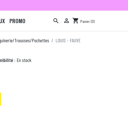
UX
PROMO

shopping_cart

Panier
(0)

quinerie/Trousses/Pochettes
LOUIS - FAUVE
ibilité :
En stock