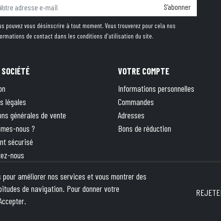
S’abonner
us pouvez vous désinscrire à tout moment. Vous trouverez pour cela nos
formations de contact dans les conditions d'utilisation du site.
 SOCIÉTÉ
VOTRE COMPTE
on
Informations personnelles
s légales
Commandes
ons générales de vente
Adresses
mmes-nous ?
Bons de réduction
nt sécurisé
tez-nous
 site
rs pour améliorer nos services et vous montrer des
ique
bitudes de navigation. Pour donner votre
REJETE
Accepter.
pika
- This site is protected by reCAPTCHA and the Google
Privacy Policy