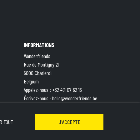
INFORMATIONS
Wonderfriends
Rue de Montigny 21
6000 Charleroi
Belgium
Appelez-nous :
+32 491 07 62 16
Écrivez-nous :
hello@wonderfriends.be
TVA : BE 0833.787.551 | Compte ING BE49
3630 8527 5871
R TOUT
J'ACCEPTE
&
Terms of Service
apply