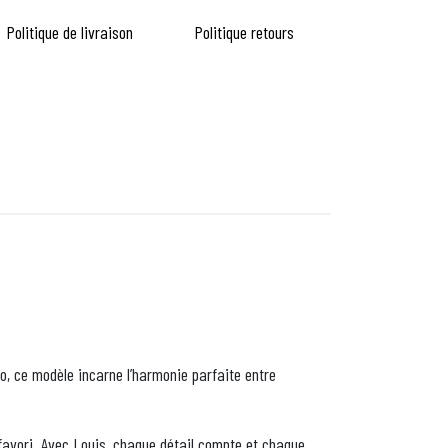
Politique de livraison
Politique retours
éo, ce modèle incarne l’harmonie parfaite entre
 favori. Avec Louis, chaque détail compte et chaque