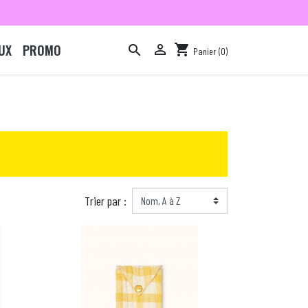
UX
PROMO

shopping_cart

Panier
(0)

Trier par :