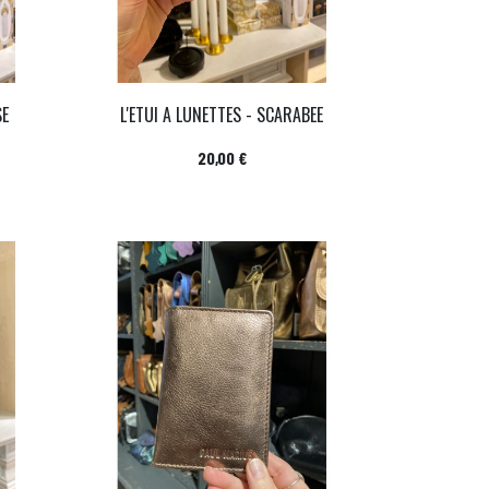
SE
L'ETUI A LUNETTES - SCARABEE
Prix
20,00 €