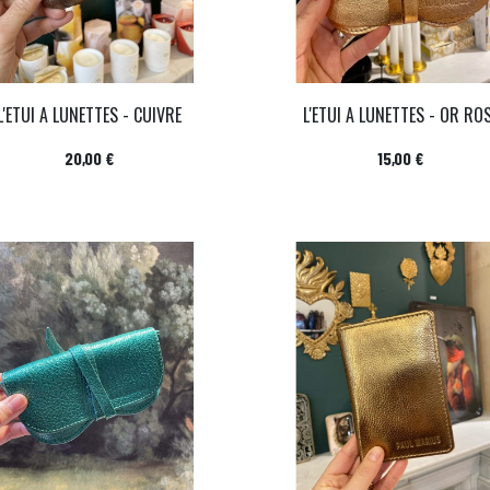
L'ETUI A LUNETTES - CUIVRE
L'ETUI A LUNETTES - OR RO
Prix
Prix
20,00 €
15,00 €