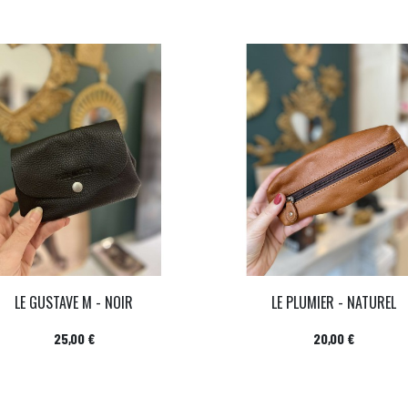
LE GUSTAVE M - NOIR
LE PLUMIER - NATUREL
Prix
Prix
25,00 €
20,00 €