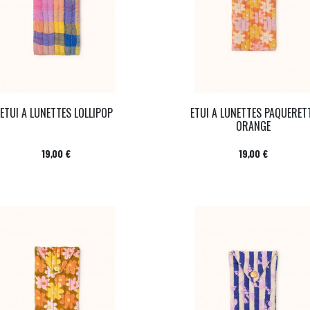
ETUI A LUNETTES LOLLIPOP
ETUI A LUNETTES PAQUERET
ORANGE
Prix
Prix
19,00 €
19,00 €