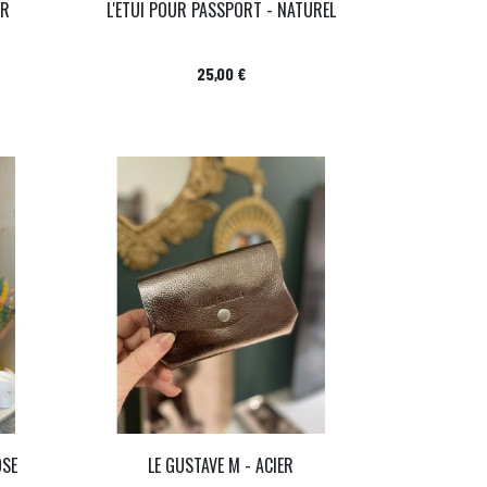
OR
L'ETUI POUR PASSPORT - NATUREL
Prix
25,00 €
OSE
LE GUSTAVE M - ACIER