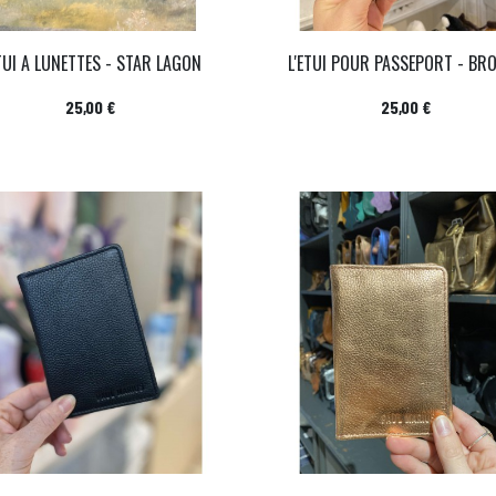
ETUI A LUNETTES - STAR LAGON
L'ETUI POUR PASSEPORT - BR
Prix
Prix
25,00 €
25,00 €