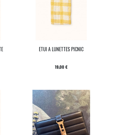
TE
ETUI A LUNETTES PICNIC
Prix
19,00 €