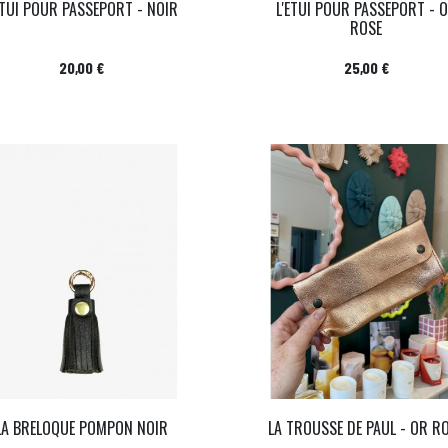
ETUI POUR PASSEPORT - NOIR
L'ETUI POUR PASSEPORT - 
ROSE
Prix
Prix
20,00 €
25,00 €
LA BRELOQUE POMPON NOIR
LA TROUSSE DE PAUL - OR R