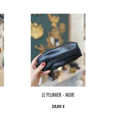
LE PLUMIER - NOIR
Prix
20,00 €