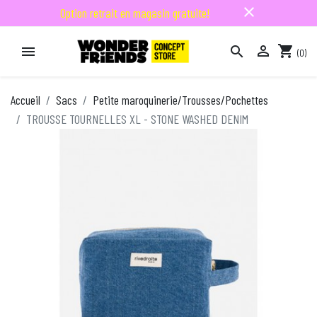
close
Option retrait en magasin gratuite!

shopping_cart


(0)

Accueil
Sacs
Petite maroquinerie/Trousses/Pochettes
TROUSSE TOURNELLES XL - STONE WASHED DENIM