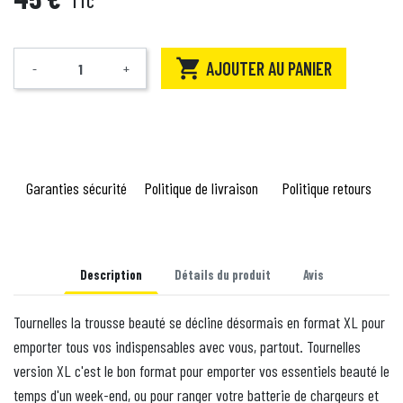
TTC

AJOUTER AU PANIER
-
+
Quantité
Garanties sécurité
Politique de livraison
Politique retours
Description
Détails du produit
Avis
Tournelles la trousse beauté se décline désormais en format XL pour
emporter tous vos indispensables avec vous, partout. Tournelles
version XL c'est le bon format pour emporter vos essentiels beauté le
temps d'un week-end, ou pour ranger votre batterie de chargeurs et