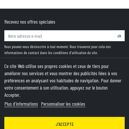
Recevez nos offres spéciales
ok
Vous pouvez vous désinscrire à tout moment. Vous trouverez pour cela nos
informations de contact dans les conditions d'utilisation du site.
Ce site Web utilise ses propres cookies et ceux de tiers pour
améliorer nos services et vous montrer des publicités liées à vos
PRODUITS
préférences en analysant vos habitudes de navigation. Pour donner
votre consentement à son utilisation, appuyez sur le bouton
NOTRE SOCIÉTÉ
Accepter.
VOTRE COMPTE
Plus d'informations
Personnaliser les cookies
INFORMATIONS
J'ACCEPTE
© 2026 - Theme by Wepika
- This site is protected by reCAPTCHA