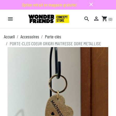
close
Option retrait en magasin gratuite!

shopping_cart


(0)

Accueil
Accessoires
Porte-clés
PORTE-CLES COEUR GRIGRI MAITRESSE DORE METALLISE