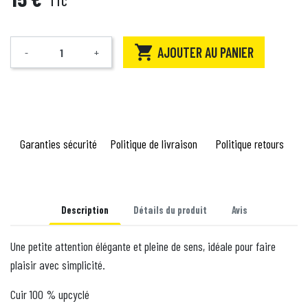
TTC

AJOUTER AU PANIER
-
+
Quantité
Garanties sécurité
Politique de livraison
Politique retours
Description
Détails du produit
Avis
Une petite attention élégante et pleine de sens, idéale pour faire
plaisir avec simplicité.
Cuir 100 % upcyclé