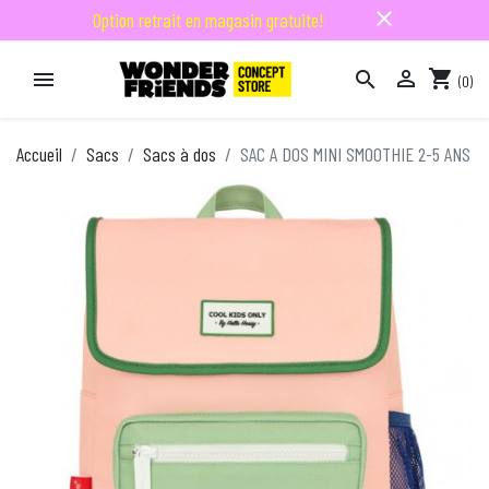
close
Option retrait en magasin gratuite!

shopping_cart


(0)

Accueil
Sacs
Sacs à dos
SAC A DOS MINI SMOOTHIE 2-5 ANS