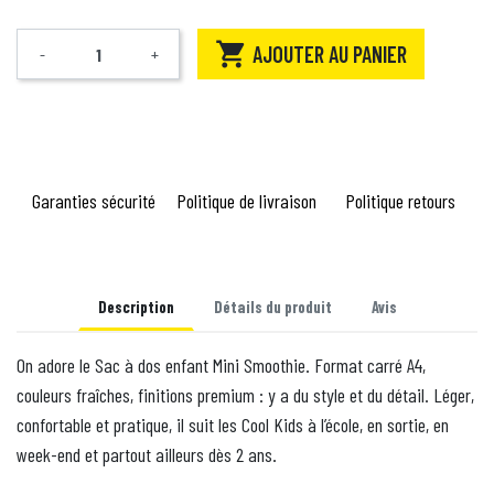

AJOUTER AU PANIER
-
+
Quantité
Garanties sécurité
Politique de livraison
Politique retours
Description
Détails du produit
Avis
On adore le Sac à dos enfant Mini Smoothie. Format carré A4,
couleurs fraîches, finitions premium : y a du style et du détail. Léger,
confortable et pratique, il suit les Cool Kids à l’école, en sortie, en
week-end et partout ailleurs dès 2 ans.