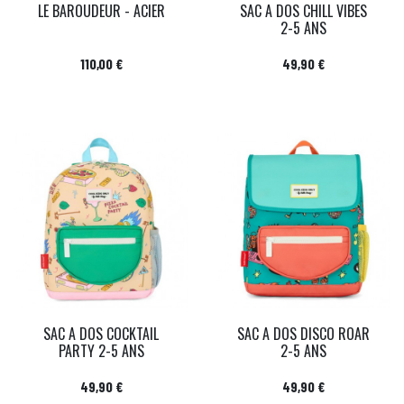
LE BAROUDEUR - ACIER
SAC A DOS CHILL VIBES
2-5 ANS
Prix
Prix
110,00 €
49,90 €
SAC A DOS COCKTAIL
SAC A DOS DISCO ROAR
PARTY 2-5 ANS
2-5 ANS
Prix
Prix
49,90 €
49,90 €