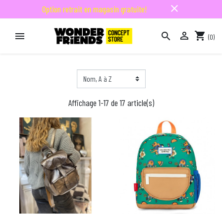
close
Option retrait en magasin gratuite!

shopping_cart


(0)

Affichage 1-17 de 17 article(s)