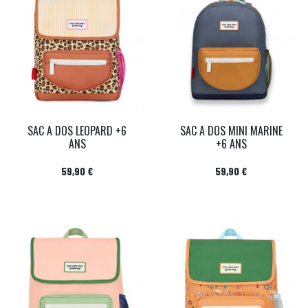
SAC A DOS LEOPARD +6
SAC A DOS MINI MARINE
ANS
+6 ANS
Prix
Prix
59,90 €
59,90 €