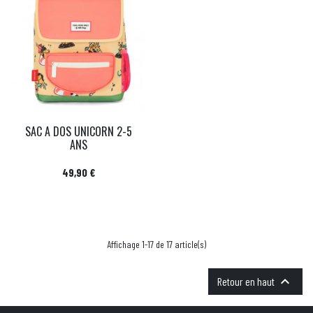
SAC A DOS UNICORN 2-5
ANS
Prix
49,90 €
Affichage 1-17 de 17 article(s)

Retour en haut