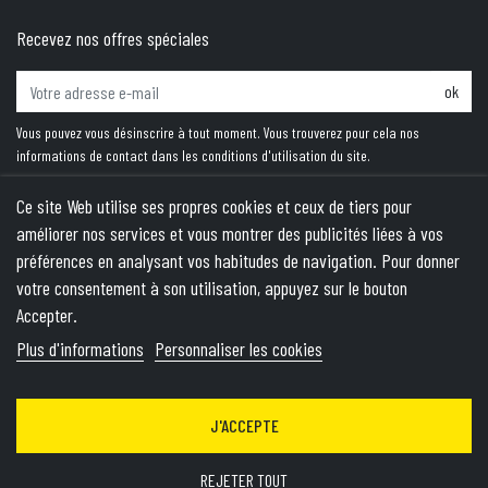
Recevez nos offres spéciales
ok
Vous pouvez vous désinscrire à tout moment. Vous trouverez pour cela nos
informations de contact dans les conditions d'utilisation du site.
Ce site Web utilise ses propres cookies et ceux de tiers pour
améliorer nos services et vous montrer des publicités liées à vos
PRODUITS
préférences en analysant vos habitudes de navigation. Pour donner
votre consentement à son utilisation, appuyez sur le bouton
NOTRE SOCIÉTÉ
Accepter.
VOTRE COMPTE
Plus d'informations
Personnaliser les cookies
INFORMATIONS
J'ACCEPTE
© 2026 - Theme by Wepika
- This site is protected by reCAPTCHA
and the Google
Privacy Policy
&
Terms of Service
apply
REJETER TOUT