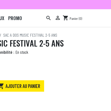
UX
PROMO

shopping_cart

Panier
(0)

SAC A DOS MUSIC FESTIVAL 2-5 ANS
IC FESTIVAL 2-5 ANS
nibilité :
En stock

AJOUTER AU PANIER