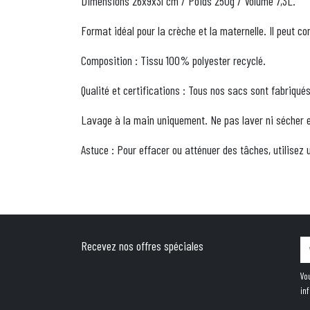
Dimensions 26x9x31 cm / Poids 250g / Volume 7,3L.
Format idéal pour la crèche et la maternelle. Il peut co
Composition : Tissu 100% polyester recyclé.
Qualité et certifications : Tous nos sacs sont fabriqués
Lavage à la main uniquement. Ne pas laver ni sécher 
Astuce : Pour effacer ou atténuer des tâches, utilisez 
Recevez nos offres spéciales
Vo
in