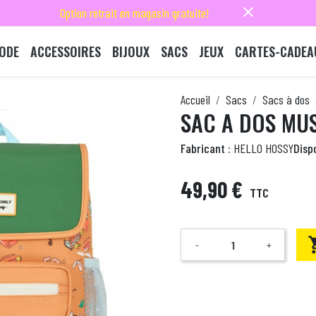
close
Option retrait en magasin gratuite!
ODE
ACCESSOIRES
BIJOUX
SACS
JEUX
CARTES-CADEA
Accueil
Sacs
Sacs à dos
SAC A DOS MUS
Fabricant :
HELLO HOSSY
Dispo
49,90 €
TTC
-
+
Quantité