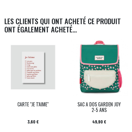
LES CLIENTS QUI ONT ACHETÉ CE PRODUIT
ONT ÉGALEMENT ACHETÉ...
CARTE "JE T'AIME"
SAC A DOS GARDEN JOY
2-5 ANS
Prix
Prix
3,60 €
49,90 €