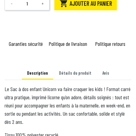

AJOUTER AU PANIER
-
+
Quantité
Garanties sécurité
Politique de livraison
Politique retours
Description
Détails du produit
Avis
Le Sac à dos enfant Unicorn va faire craquer les kids ! Format carré
ultra pratique, imprimé licorne qu’on adore, détails soignés : tout est
réuni pour accompagner les enfants à la maternelle, en week-end, en
sortie ou pendant les activités. Un sac confortable, solide et stylé
dès 2 ans.
Tissu 100% polyester recyclé.