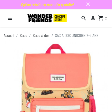
close
Option retrait en magasin gratuite!

shopping_cart


(0)

Accueil
Sacs
Sacs à dos
SAC A DOS UNICORN 2-5 ANS