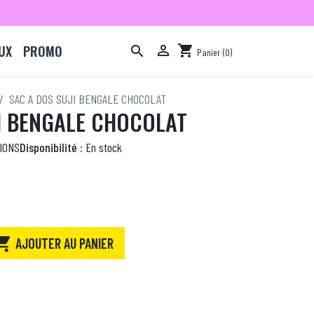
UX
PROMO

shopping_cart

Panier
(0)

SAC A DOS SUJI BENGALE CHOCOLAT
JI BENGALE CHOCOLAT
IONS
Disponibilité :
En stock

AJOUTER AU PANIER