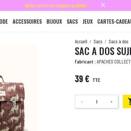
close
Option retrait en magasin gratuite!
ODE
ACCESSOIRES
BIJOUX
SACS
JEUX
CARTES-CADEA
Accueil
Sacs
Sacs à dos
SAC A DOS SU
Fabricant :
APACHES COLLECT
39 €
TTC
-
+
Quantité