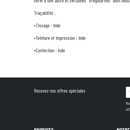
série à une autre et certaines "irrégularités" dont nou
Traçabilité :
•Tissage : Inde
•Teinture et impression : Inde
•Confection : Inde
Recevez nos offres spéciales
Vo
in