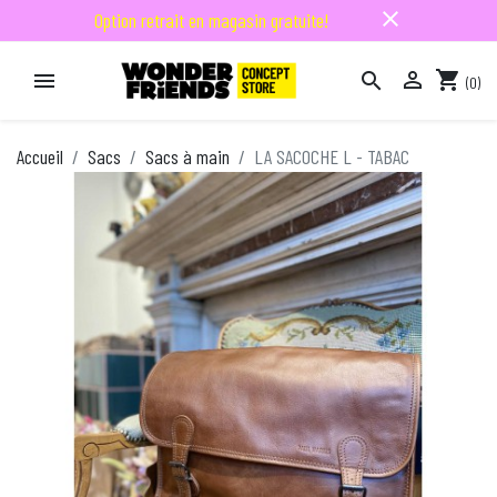
close
Option retrait en magasin gratuite!

shopping_cart


(0)

Accueil
Sacs
Sacs à main
LA SACOCHE L - TABAC