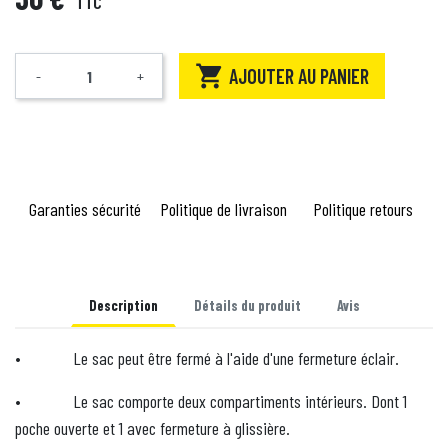
TTC

AJOUTER AU PANIER
-
+
Quantité
Garanties sécurité
Politique de livraison
Politique retours
Description
Détails du produit
Avis
•
Le sac peut être fermé à l'aide d'une fermeture éclair.
•
Le sac comporte deux compartiments intérieurs. Dont 1
poche ouverte et 1 avec fermeture à glissière.