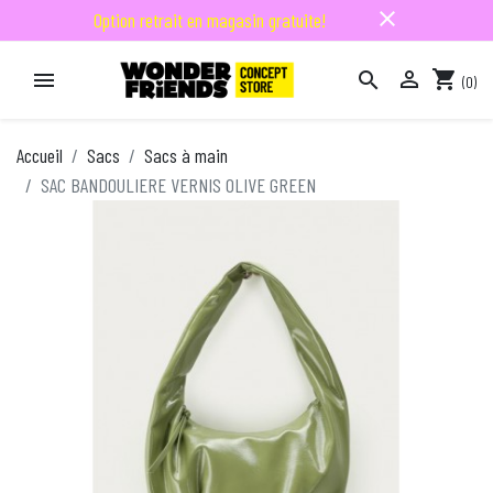
close
Option retrait en magasin gratuite!

shopping_cart


(0)

Accueil
Sacs
Sacs à main
SAC BANDOULIERE VERNIS OLIVE GREEN