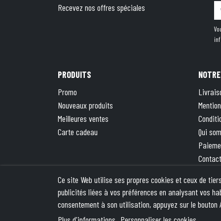
Recevez nos offres spéciales
Vo
in
PRODUITS
NOTRE
Promo
Livrais
Nouveaux produits
Mention
Meilleures ventes
Conditi
Carte cadeau
Qui so
Paieme
Contac
Plan du
Ce site Web utilise ses propres cookies et ceux de tie
La bout
publicités liées à vos préférences en analysant vos ha
consentement à son utilisation, appuyez sur le bouton 
© 2026 - Theme by We
Plus d'informations
Personnaliser les cookies