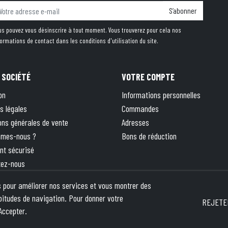
S’abonner
us pouvez vous désinscrire à tout moment. Vous trouverez pour cela nos
formations de contact dans les conditions d'utilisation du site.
 SOCIÉTÉ
VOTRE COMPTE
on
Informations personnelles
s légales
Commandes
ons générales de vente
Adresses
mmes-nous ?
Bons de réduction
nt sécurisé
tez-nous
 site
rs pour améliorer nos services et vous montrer des
ique
bitudes de navigation. Pour donner votre
REJETE
Accepter.
pika
- This site is protected by reCAPTCHA and the Google
Privacy Policy