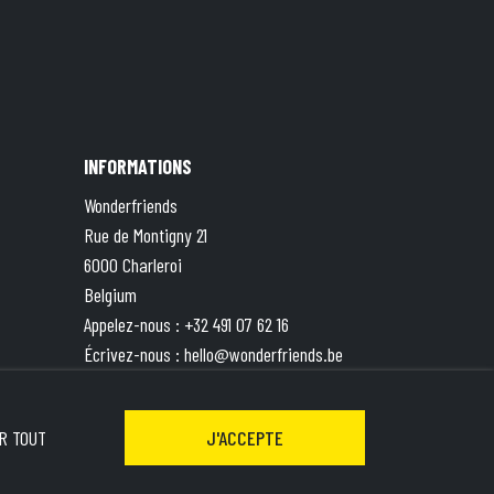
INFORMATIONS
Wonderfriends
Rue de Montigny 21
6000 Charleroi
Belgium
Appelez-nous :
+32 491 07 62 16
Écrivez-nous :
hello@wonderfriends.be
TVA : BE 0833.787.551 | Compte ING BE49
3630 8527 5871
R TOUT
J'ACCEPTE
&
Terms of Service
apply