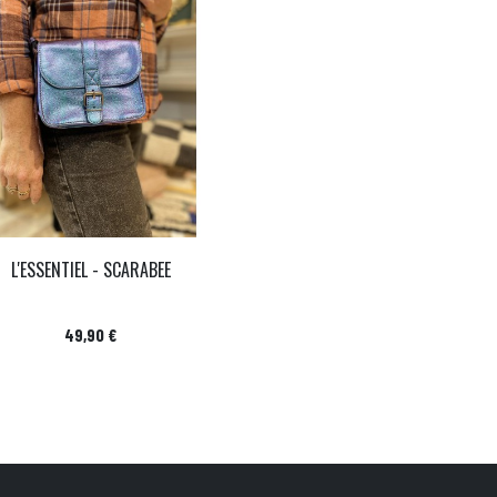
L'ESSENTIEL - SCARABEE
Prix
49,90 €