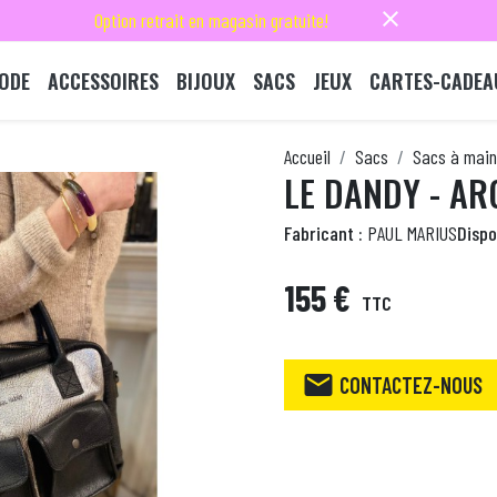
close
Option retrait en magasin gratuite!
ODE
ACCESSOIRES
BIJOUX
SACS
JEUX
CARTES-CADEA
Accueil
Sacs
Sacs à main
LE DANDY - AR
Fabricant :
PAUL MARIUS
Dispon
155 €
TTC

CONTACTEZ-NOUS