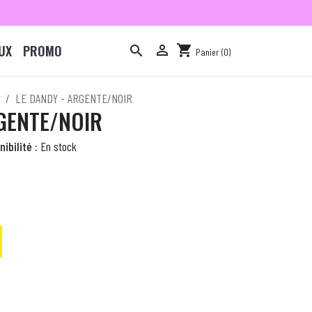
UX
PROMO

shopping_cart

Panier
(0)

LE DANDY - ARGENTE/NOIR
GENTE/NOIR
ibilité :
En stock