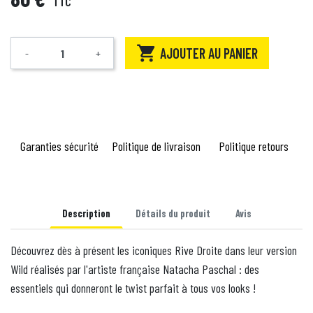
TTC

AJOUTER AU PANIER
-
+
Quantité
Garanties sécurité
Politique de livraison
Politique retours
Description
Détails du produit
Avis
Découvrez dès à présent les iconiques Rive Droite dans leur version
Wild réalisés par l'artiste française Natacha Paschal : des
essentiels qui donneront le twist parfait à tous vos looks !