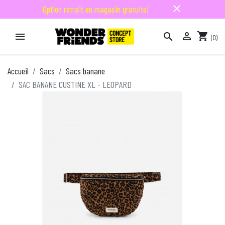
close
Option retrait en magasin gratuite!

shopping_cart


(0)

Accueil
Sacs
Sacs banane
SAC BANANE CUSTINE XL - LEOPARD