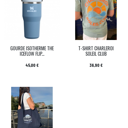
GOURDE ISOTHERME THE
T-SHIRT CHARLEROI
ICEFLOW FLIP...
SOLEIL CLUB
Prix
Prix
45,00 €
36,90 €