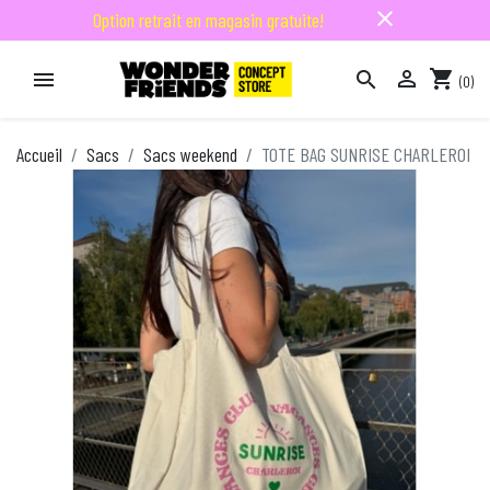
close
Option retrait en magasin gratuite!

shopping_cart


(0)

Accueil
Sacs
Sacs weekend
TOTE BAG SUNRISE CHARLEROI