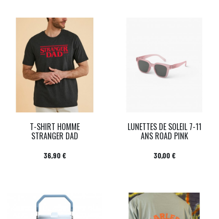
T-SHIRT HOMME
LUNETTES DE SOLEIL 7-11
STRANGER DAD
ANS ROAD PINK
Prix
Prix
36,90 €
30,00 €