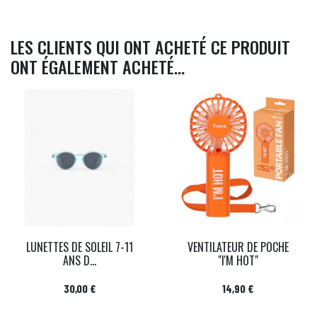
LES CLIENTS QUI ONT ACHETÉ CE PRODUIT
ONT ÉGALEMENT ACHETÉ...
LUNETTES DE SOLEIL 7-11
VENTILATEUR DE POCHE
ANS D...
"I'M HOT"
Prix
Prix
30,00 €
14,90 €