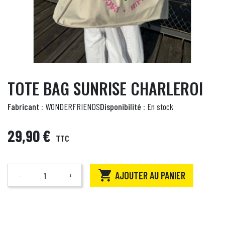
TOTE BAG SUNRISE CHARLEROI
Fabricant :
WONDERFRIENDS
Disponibilité :
En stock
29,90 €
TTC

AJOUTER AU PANIER
-
+
Quantité