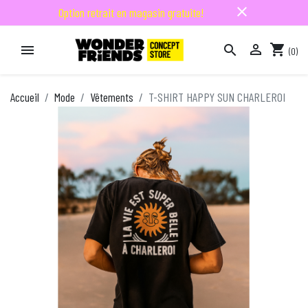
close
Option retrait en magasin gratuite!

shopping_cart


(0)

Accueil
Mode
Vêtements
T-SHIRT HAPPY SUN CHARLEROI