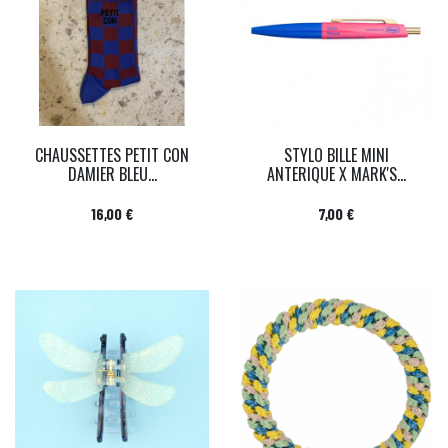
CHAUSSETTES PETIT CON
STYLO BILLE MINI
DAMIER BLEU...
ANTERIQUE X MARK'S...
Prix
Prix
16,00 €
7,00 €