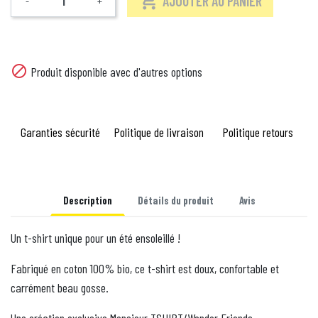

AJOUTER AU PANIER
-
+
Quantité

Produit disponible avec d'autres options
Garanties sécurité
Politique de livraison
Politique retours
Description
Détails du produit
Avis
Un t-shirt unique pour un été ensoleillé !
Fabriqué en coton 100% bio, ce t-shirt est doux, confortable et
carrément beau gosse.